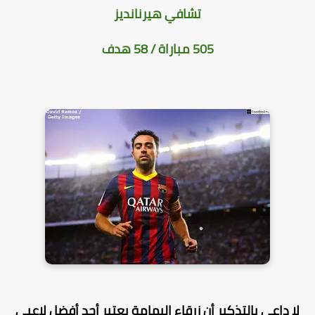
تشافي هيرنانديز
505 مباراة / 58 هدف
لا داعي بالتذكير أن زرقاء اليمامة يعتبر أحد أفضل لاعبي