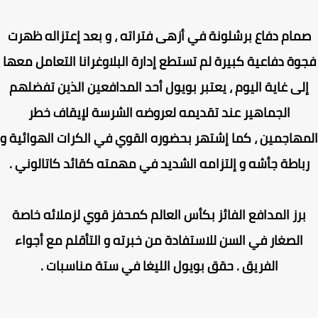
مام دفاع برشلونة في أزهى فتراته ، و بعد إعتزاله ظهرت
وة دفاعية كبيرة لم تستطع إدارة البلاوغرانا التعامل معها
لى غاية اليوم ، يعتبر بويول أحد المدافعين الذين تفضلهم
الجماهير عند تقديمه لعروضه الشرسة لإيقاف خطر
هاجمين ، كما إشتهر بحضوره القوي في الكرات الهوائية و
باطة جأشه و إلتزامه الشديد في مهمته كقائد كاتالوني .
رز المدافع الفائز بكأس العالم كمحفز قوي لزملائه خاصة
الصغار في السن للاستفادة من خبرته و التأقلم مع أجواء
الفريق . حقق بويول الليغا في ستة مناسبات .