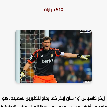
510 مباراة
كر كاسياس أو " سان إيكر كما يحلو للكثيرين تسميته ، هو
حد من أفضل حراس المرمى في هذا الجيل ، و في تاريخ كرة