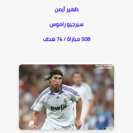
ظهير أيمن
سيرجيو راموس
508 مباراة / 74 هدف