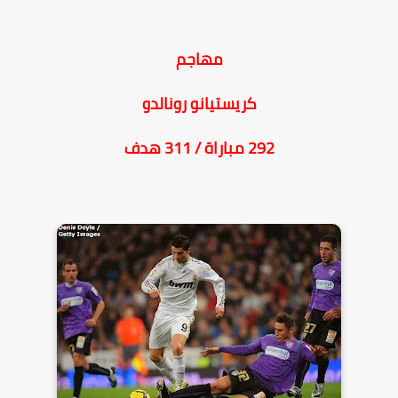
مهاجم
كريستيانو رونالدو
292 مباراة / 311 هدف