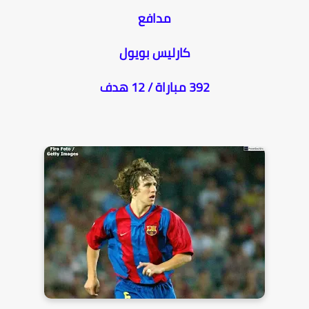
مدافع
كارليس بويول
392 مباراة / 12 هدف