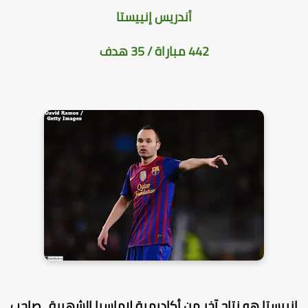
أندريس إنييستا
442 مباراة / 35 هدف
نييستا هو نتاج آخر من أكاديمية لاماسيا الشهيرة ، صاحب