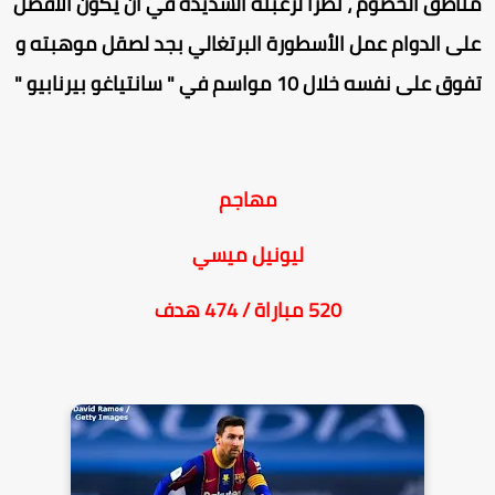
ناطق الخصوم ، نظرا لرغبته الشديدة في أن يكون الأفضل
لى الدوام عمل الأسطورة البرتغالي بجد لصقل موهبته و
وق على نفسه خلال 10 مواسم في " سانتياغو بيرنابيو "
مهاجم
ليونيل ميسي
520 مباراة / 474 هدف