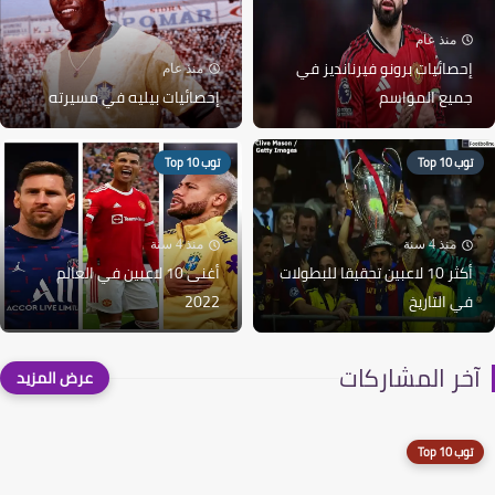
منذ عام
إحصائيات برونو فيرنانديز في
منذ عام
جميع المواسم
إحصائيات بيليه في مسيرته
توب 10 Top
توب 10 Top
منذ 4 سنة
منذ 4 سنة
أكثر 10 لاعبين تحقيقا للبطولات
أغنى 10 لاعبين في العالم
في التاريخ
2022
آخر المشاركات
توب 10 Top