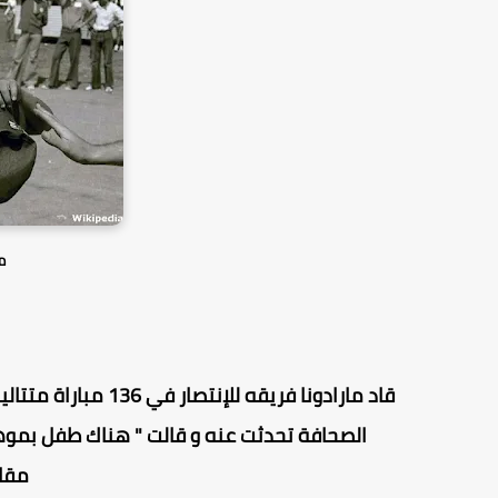
م
قاد مارادونا فريقه 
الصحافة تحدثت عنه و قالت " هناك طفل بموهب
مقاب