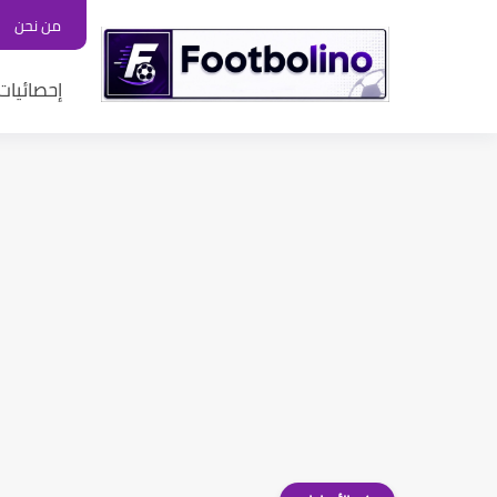
من نحن
إحصائيات 