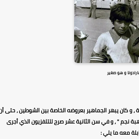
ارادونا و هو صغير
للإنتصار في 136 مباراة متتالية ، و كان يبهر الجماهير بعروضه الخاصة بين الشوطين ، حتى أن
ة نجم " ، و في سن الثانية عشر صرح للتلفزيون الذي أجرى
لة معه ما يلي :