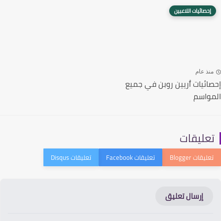
إحصائيات اللاعبين
نذ عام
ائيات ٱريين روبن في جميع
واسم
عليقات
إرسال تعليق