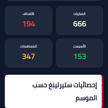
المباريات
الأهداف
194
666
الأسيست
المساهمات
347
153
إحصائيات ستيرلينغ حسب
الموسم