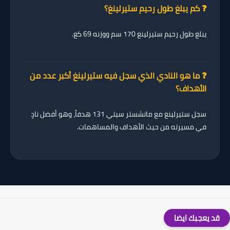
❓ كم يبلغ طول رحيم ستيرلينغ؟
يبلغ طول رحيم ستيرلينغ
170 سم
ووزنه 69 كغ.
❓ ما هو النادي الذي سجل فيه ستيرلينغ أكبر عدد من
الأهداف؟
سجل ستيرلينغ مع مانشستر سيتي
131 هدفاً
، وهو أفضل نادٍ
في مسيرته من حيث الأهداف والمساهمات.
قد يعجبك ايضا