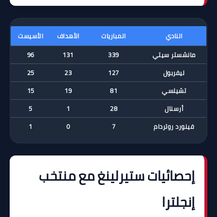
النادي
المباريات
الأهداف
الأسيست
مانشستر سيتي
339
131
96
ليفربول
127
23
25
تشيلسي
81
19
15
أرسنال
28
1
5
فينورد روتردام
7
0
1
إحصائيات ستيرلينغ مع منتخب
إنجلترا