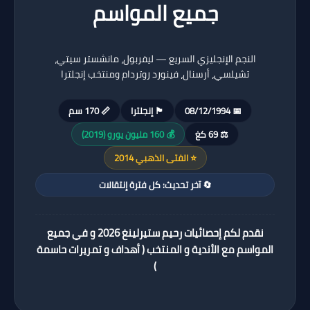
جميع المواسم
النجم الإنجليزي السريع — ليفربول، مانشستر سيتي،
تشيلسي، أرسنال، فينورد روتردام ومنتخب إنجلترا
📅 08/12/1994
🏴󠁧󠁢󠁥󠁮󠁧󠁿 إنجلترا
📏 170 سم
⚖️ 69 كغ
💰 160 مليون يورو (2019)
⭐ الفتى الذهبي 2014
🔄 آخر تحديث: كل فترة إنتقالات
نقدم لكم إحصائيات رحيم ستيرلينغ 2026 و في جميع
المواسم مع الأندية و المنتخب ( أهداف و تمريرات حاسمة
)