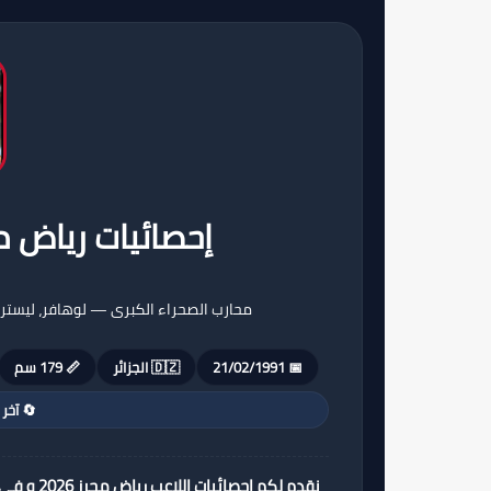
إحصائيات رياض 
محارب الصحراء الكبرى — لوهافر، ليستر
📅 21/02/1991
🇩🇿 الجزائر
📏 179 سم
🔄 آخر
نقدم لكم إحصائيات اللاعب رياض محرز 2026 و في جميع المواسم مع الأندية و المنتخب ( أهداف و تمريرات حاسمة )