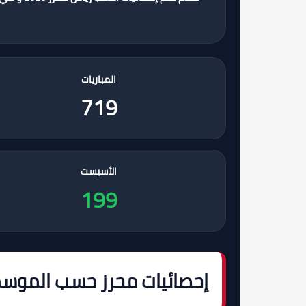
المباريات
719
الأسيست
199
إحصائيات محرز حسب الموس