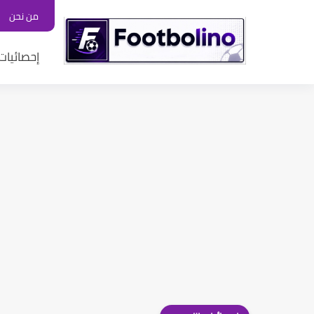
من نحن
إحصائيات 