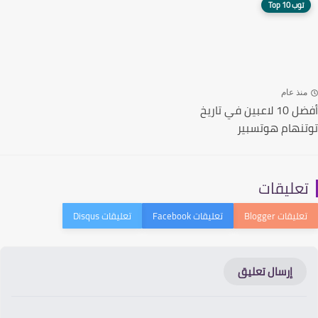
توب 10 Top
نذ عام
أفضل 10 لاعبين في تاريخ
نهام هوتسبير
عليقات
إرسال تعليق