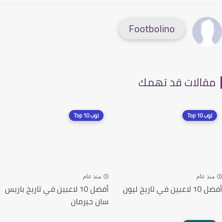
Footbolino
قالات قد تهمك
توب 10 Top
توب 10 Top
نذ عام
منذ عام
ن في تاريخ ليون
أفضل 10 لاعبين في تاريخ باريس
سان جيرمان