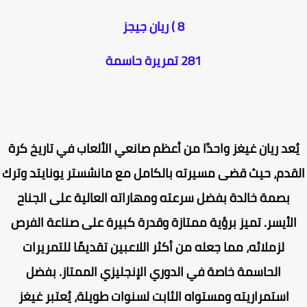
8 ) ريان جيجز
281 تمريرة حاسمة
ُعد ريان غيغز واحدًا من أعظم صانعي الألعاب في تاريخ كرة
قدم، حيث قضى مسيرته بالكامل مع مانشستر يونايتد وترك
بصمة خالدة بفضل سرعته ومهاراته العالية على الجناح
لأيسر. تميز برؤية ممتازة وقدرة كبيرة على صناعة الفرص
لزملائه، مما جعله من أكثر اللاعبين تقديمًا للتمريرات
الحاسمة خاصة في الدوري الإنجليزي الممتاز. بفضل
استمراريته ومستواه الثابت لسنوات طويلة، يُعتبر غيغز