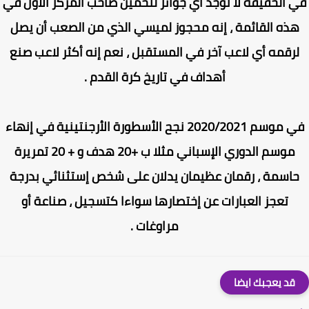
 الحقيقة لا توجد أي جوائز لتخمين صاحب المركز الأول في
ذه القائمة ، إنه محجوز لميسي الذي من الصعب أن يصل
رقمه أي لاعب آخر في المستقبل ، نعم إنه أكثر لاعب صنع
أهداف في تاريخ كرة القدم .
في موسم 2020/2021 نجح الأسطورة الأرجنتينية في إنهاء
موسم الدوري الإسباني مثلا ب +20 هدف و + 20 تمريرة
اسمة ، رقمان عظيمان يدلان على شخص إستثنائي بدرجة
تعجز العبارات عن إختصارها سواءا كتسجيل ، صناعة أو
مراوغات .
قد يعجبك ايضا