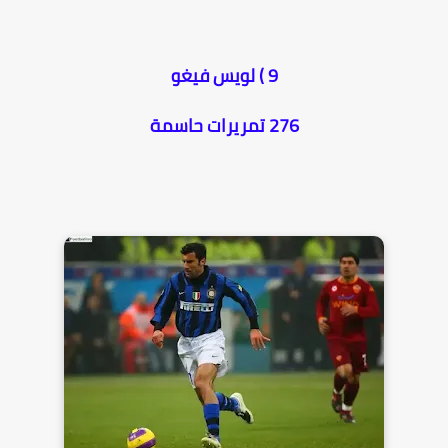
9 ) لويس فيغو
276 تمريرات حاسمة