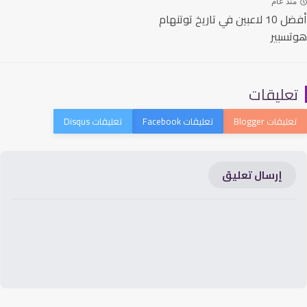
نذ عام
أفضل 10 لاعبين في تاريخ توتنهام
سبير
عليقات
إرسال تعليق