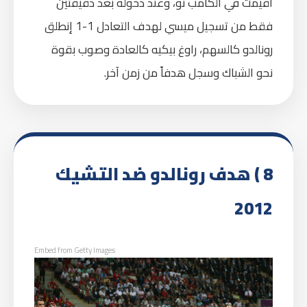
أقيمت في الكامب نو، وعند دخوله بعد دقيقتين
فقط من تسجيل ميسي لهدف التعادل 1-1 إنطلق
رونالدو كالسهم، راوغ بيكيه كالعادة وصوب بقوة
نحو الشباك وسجل هدفاً من زمن آخر.
8 ) هدف رونالدو ضد التشيك
2012
Embed from Getty Images