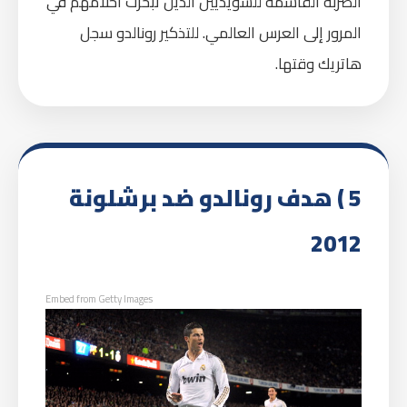
الضربة القاسمة للسويديين الذين تبخرت أحلامهم في
المرور إلى العرس العالمي. للتذكير رونالدو سجل
هاتريك وقتها.
5 ) هدف رونالدو ضد برشلونة
2012
Embed from Getty Images