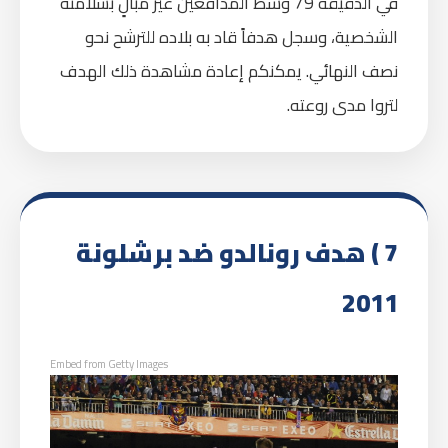
في الدقيقة 79 وسط المدافعين غير مبالٍ بسلامته
الشخصية، وسجل هدفاً قاد به بلاده للترشح نحو
نصف النهائي. يمكنكم إعادة مشاهدة ذلك الهدف
لتروا مدى روعته.
7 ) هدف رونالدو ضد برشلونة
2011
Embed from Getty Images