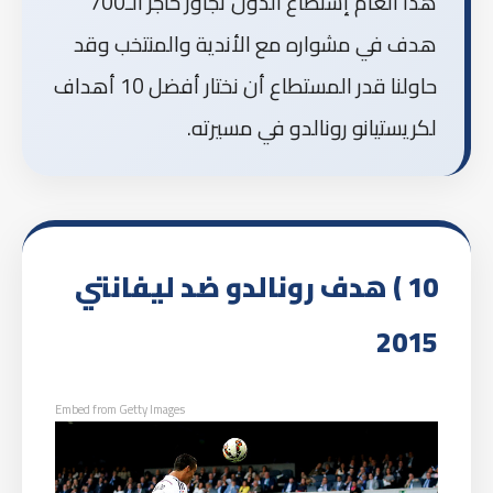
هذا العام إستطاع الدون تجاوز حاجز الـ700
هدف في مشواره مع الأندية والمنتخب وقد
حاولنا قدر المستطاع أن نختار أفضل 10 أهداف
لكريستيانو رونالدو في مسيرته.
10 ) هدف رونالدو ضد ليفانتي
2015
Embed from Getty Images