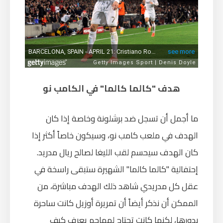
هدف "كالما كالما" في الكامب نو
ما أجمل أن تسجل ضد برشلونة وخاصة إذا كان
الهدف في ملعب كامب نو، وسيكون خاصاً أكثر إذا
كان الهدف سيحسم لقب الليغا لصالح ريال مدريد.
إحتفالية "كالما كالما" الشهيرة ستبقى راسخة في
عقل كل مدريدي شاهد ذلك الهدف مباشرة، من
الممكن أن نذكر أيضاً أن تمريرة أوزيل كانت ساحرة
بدورها، لكنها كانت تحتاج لمهاجم يعرف كيف