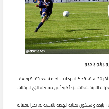
وبيرتو باجيو
واحد من أخطر المتخصصين في الركلات الحرة آخر 30 سنة، لقد كانت ركلات باجيو تسدد بتقنية رفيعة
ات الثابتة شكلت جزءاً كبيراً من مسيرته التي لا يختلف
ضع له أي كرة في أي مكان حول منطقة الـ18 ياردة و ستكون بمثابة الهدية بالنسبة له، نظراً لتقنياته