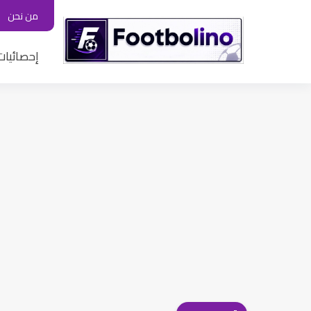
من نحن
إحصائيات 