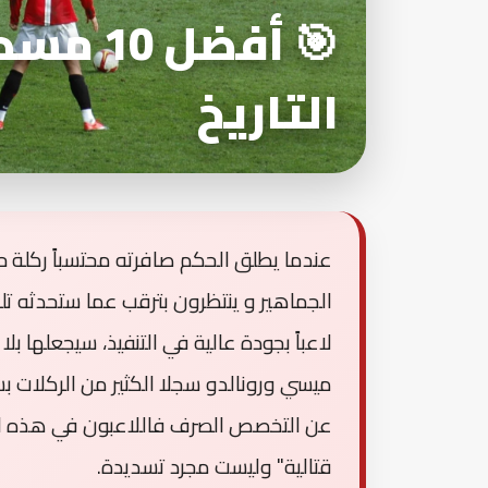
🎯 أفضل
التاريخ
عندما يطلق الحكم صافرته محتسباً ركلة 
الجماهير و ينتظرون بترقب عما ستحدثه ت
لاعباً بجودة عالية في التنفيذ، سيجعلها بلا
ميسي ورونالدو سجلا الكثير من الركلات ب
عن التخصص الصرف فاللاعبون في هذه القا
قتالية" وليست مجرد تسديدة.