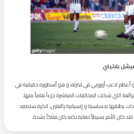
يشل بلاتيني
ت و أعظم لاعب أوروبي في فترته، و هو أسطورة حقيقية في
رائعة التي شكلت المخالفات المباشرة جزءاً هاماً منها.
نت لديه تسديدات يطلقها بحساسية و إنسيابية رائعتين، الكرة ستصعد
 كان الأمر بسيطاً للغاية لكنه كان فتاكاً بشدة.