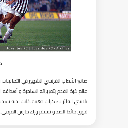
م
صانع الألعاب الفرنسي الشهير في الثمانينا
عالم كرة القدم بتمريراته الساحرة و أهدافه ال
بلاتيني الفائز بـ3 كرات ذهبية كا
فوق حائط الصد و تستقر وراء حارس المرمى، لقد