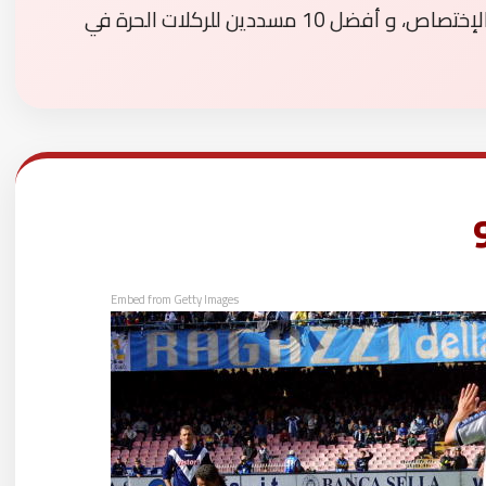
سنقدم لكم في هذه المقالة أسياد هذا الإختصاص، و أفضل 10 مسددين للركلات الحرة في
Embed from Getty Images