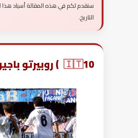
التاريخ.
10 ) روبيرتو باجيو
🇮🇹