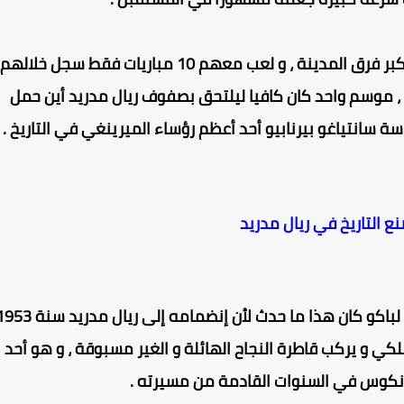
بعد ذلك قرر الذهاب إلى فريق راسينغ سانتندير أكبر فرق المدينة ، و لعب معهم 10 مباريات فقط سجل خلالهم
، موسم واحد كان كافيا ليلتحق بصفوف ريال مدريد أين حمل
أحيانا كثيرة يلتقي الوقت و الحظ سويا ، و بالنسبة لباكو كان هذا ما حدث لأن إنضمامه إلى ريال 
ي و يركب قاطرة النجاح الهائلة و الغير مسبوقة ، و هو أحد
بلانكوس في السنوات القادمة من مسيرته .