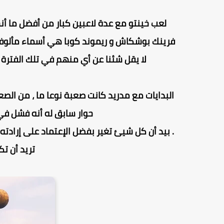
لعب خينتو مع عدة لاعبين كبار من أفضل ما أنج
فرينك بوشكاش و ريموند كوبا هي أسماء مألوفة ف
لا يقل شئنا عن أي منهم في تلك الفترة ، فأن تسجل 182 هدف هو رقم كبي
البدايات مع مدريد كانت صعبة نوعا ما ، من الص
حوار سابق له أنه فشل في 
. بيد أن كل شيئ تغير بفضل الإعتماد على إرادته
تريد أن تك