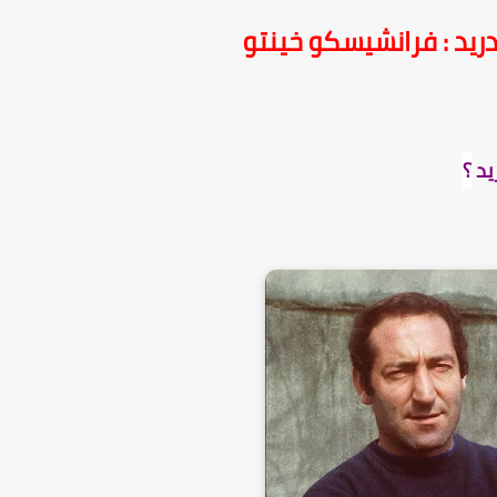
دريد : فرانشيسكو خينتو
يد
؟