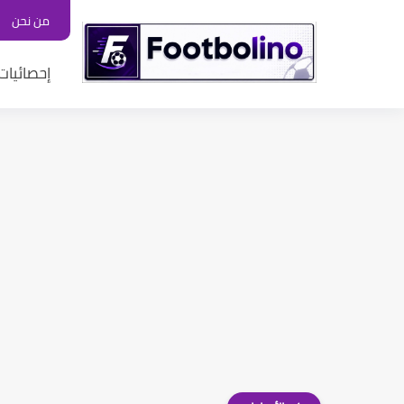
من نحن
إحصائيات 