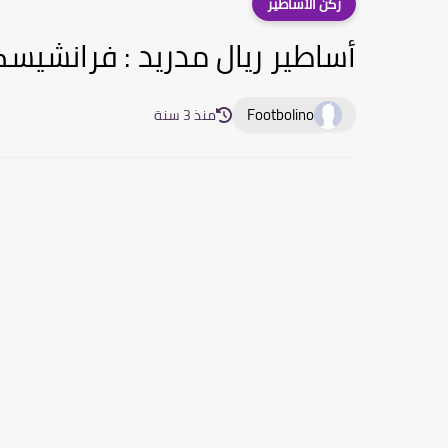
ركن الأساطير
أساطير ريال مدريد : فرانشيسك
Footbolino
منذ 3 سنة