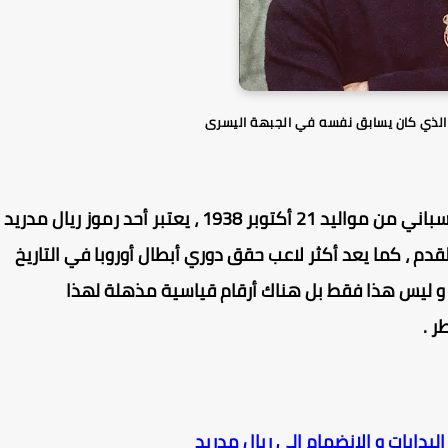
 الذي كان يسابق نفسه في الجبهة اليسرى
فرانشيسكو باكو خينتو هو لاعب كرة قدم إسباني من مواليد 21 أكتوبر 1938 ، يعتبر أحد رموز ريال مدريد
قدم ، كما يعد أكثر لاعب حقق دوري أبطال أوروبا في التاريخ
 كتابة هذه المقالة بواقع 6 ألقاب ، و ليس هذا فقط بل هناك أرقام قياسية مذهلة لهذا
ر .