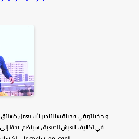
ولد خينتو في مدينة سانتندير لأب يعمل كسائق ش
في تكاليف العيش الصعبة ، سينضم لاحقا إلى أح
القوى مما ساعده على إكتساب 