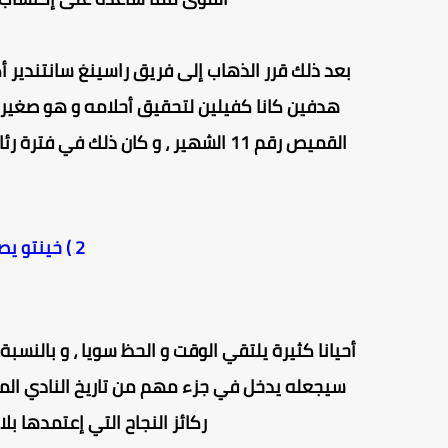
هدفين كانا كفيلين لتحقيق أحلامه و هو صغير 
القميص رقم 11 الشهير ، و كان ذلك في فترة رئاسة سانتياغو بيرنابيو أحد أعظم رؤساء الميرينغي في التاريخ .
2 ) خينتو يصنع التاريخ في ريال مدريد
سيجعله يدخل في جزء مهم من تاريخ النادي الملك
ركائز النجاح التي إعتمدها 