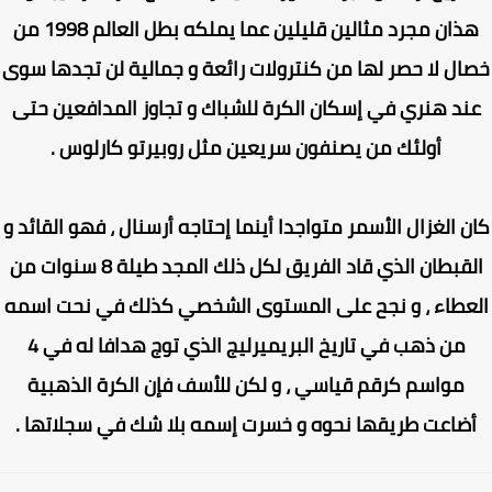
هذان مجرد مثالين قليلين عما يملكه بطل العالم 1998 من
ال لا حصر لها من كنترولات رائعة و جمالية لن تجدها سوى
ند هنري في إسكان الكرة للشباك و تجاوز المدافعين حتى
أولئك من يصنفون سريعين مثل روبيرتو كارلوس .
 الغزال الأسمر متواجدا أينما إحتاجه أرسنال ، فهو القائد و
القبطان الذي قاد الفريق لكل ذلك المجد طيلة 8 سنوات من
عطاء ، و نجح على المستوى الشخصي كذلك في نحت اسمه
من ذهب في تاريخ البريميرليج الذي توج هدافا له في 4
مواسم كرقم قياسي ، و لكن للأسف فإن الكرة الذهبية
ضاعت طريقها نحوه و خسرت إسمه بلا شك في سجلاتها .