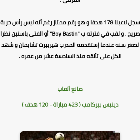
سجل لاعبنا 178 هدفا و هو رقم ممتاز رغم أنه ليس رأس حربة
صريح ، و لقب قي فترته ب "Boy Bastin" أو الفتى باستين نظرا
غر سنه عندما إستقدمه المدرب هيربيرت تشابمان و شهد
الكل على تألقه منذ السادسة عشر من عمره .
صانع ألعاب
دينيس بيركامب ( 423 مباراة - 120 هدف )