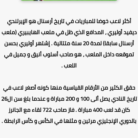
أكثر لاعب خوضا للمباريات في تاريخ أرسنال هو الإيرلندي
فيد أوليري ، المدافع الذي ظل في ملعب الهايبيري (ملعب
أرسنال سابقا) لمدة 20 سنة متتالية . إشتهر أوليري بحسن
موقعه داخل الملعب ، هو صاحب أسلوب أنيق و جميل في
اللعب .
ق الكثير من الأرقام القياسية منها كونه أصغر لاعب في
تاريخ النادي يصل ألى 100 و 200 مباراة و عندما بلغ سن ال26
كان قد لعب 400 مباراة . فاز صاحب 722 لقاء مع الجانرز
لدوري الإنجليزي مرتين و مثلها في الكأس و كأس الرابطة .