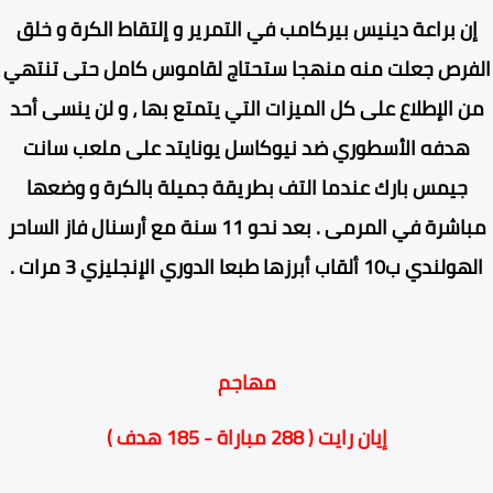
ن براعة دينيس بيركامب في التمرير و إلتقاط الكرة و خلق
فرص جعلت منه منهجا ستحتاج لقاموس كامل حتى تنتهي
 الإطلاع على كل الميزات التي يتمتع بها ، و لن ينسى أحد
هدفه الأسطوري ضد نيوكاسل يونايتد على ملعب سانت
جيمس بارك عندما التف بطريقة جميلة بالكرة و وضعها
مباشرة في المرمى . بعد نحو 11 سنة مع أرسنال فاز الساحر
دي ب10 ألقاب أبرزها طبعا الدوري الإنجليزي 3 مرات .
مهاجم
إيان رايت ( 288 مباراة - 185 هدف )