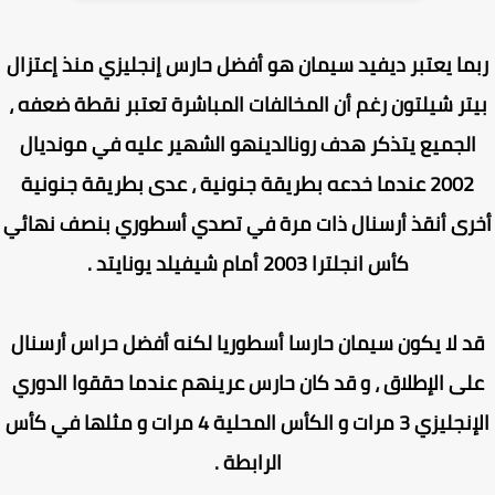
ما يعتبر ديفيد سيمان هو أفضل حارس إنجليزي منذ إعتزال
تر شيلتون رغم أن المخالفات المباشرة تعتبر نقطة ضعفه ،
لجميع يتذكر هدف رونالدينهو الشهير عليه في مونديال
2002 عندما خدعه بطريقة جنونية ، عدى بطريقة جنونية
رى أنقذ أرسنال ذات مرة في تصدي أسطوري بنصف نهائي
كأس انجلترا 2003 أمام شيفيلد يونايتد .
د لا يكون سيمان حارسا أسطوريا لكنه أفضل حراس أرسنال
لى الإطلاق ، و قد كان حارس عرينهم عندما حققوا الدوري
الإنجليزي 3 مرات و الكأس المحلية 4 مرات و مثلها في كأس
الرابطة .