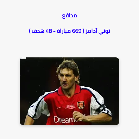
مدافع
توني آدامز ( 669 مباراة - 48 هدف )