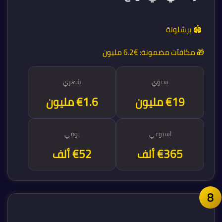
🏟️ برشلونة
🎁 مكافآت مضمونة:
€6.2 مليون
سنوي
شهري
€19 مليون
€1.6 مليون
أسبوعي
يومي
€365 ألف
€52 ألف