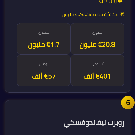
🏟️ ريال مدريد
🎁 مكافآت مضمونة:
€4.2 مليون
سنوي
شهري
€20.8 مليون
€1.7 مليون
أسبوعي
يومي
€401 ألف
€57 ألف
روبرت ليفاندوفسكي