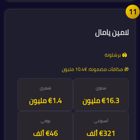
1
لامين يامال
🏟️ برشلونة
🎁 مكافآت مضمونة:
€10.4 مليون
سنوي
شهري
€16.7 مليون
€1.4 مليون
أسبوعي
يومي
€321 ألف
€46 ألف