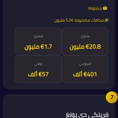
🏟️ برشلونة
🎁 مكافآت مضمونة:
€5.2 مليون
سنوي
شهري
€20.8 مليون
€1.7 مليون
أسبوعي
يومي
€401 ألف
€57 ألف
فرينكي دي يونغ