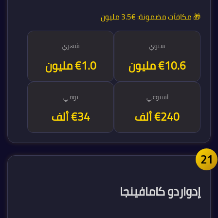
🎁 مكافآت مضمونة:
€3.5 مليون
سنوي
شهري
€12.5 مليون
€1.0 مليون
أسبوعي
يومي
€240 ألف
€34 ألف
2
إدواردو كامافينجا