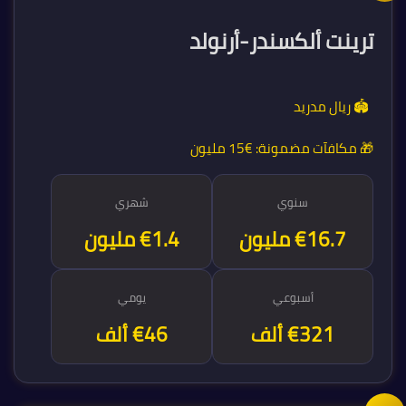
ترينت ألكسندر-أرنولد
🏟️ ريال مدريد
🎁 مكافآت مضمونة:
€15 مليون
سنوي
شهري
€16.7 مليون
€1.4 مليون
أسبوعي
يومي
€321 ألف
€46 ألف