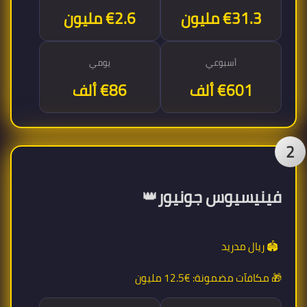
€31.3 مليون
€2.6 مليون
أسبوعي
يومي
€601 ألف
€86 ألف
2
👑
فينيسيوس جونيور
🏟️ ريال مدريد
🎁 مكافآت مضمونة:
€12.5 مليون