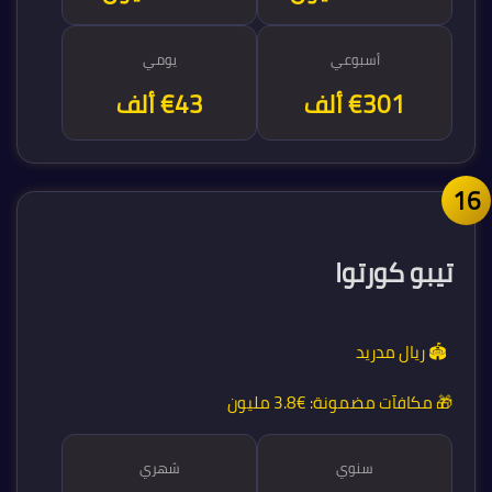
أسبوعي
يومي
€301 ألف
€43 ألف
1
تيبو كورتوا
🏟️ ريال مدريد
🎁 مكافآت مضمونة:
€3.8 مليون
سنوي
شهري