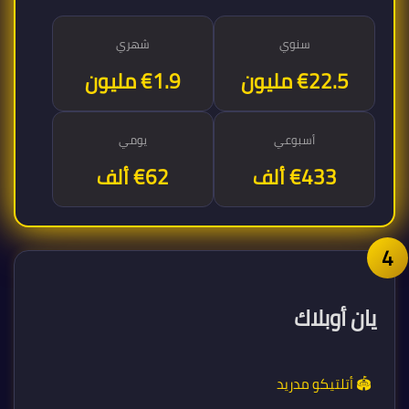
سنوي
شهري
€22.5 مليون
€1.9 مليون
أسبوعي
يومي
€433 ألف
€62 ألف
يان أوبلاك
🏟️ أتلتيكو مدريد