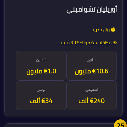
أوريليان تشواميني
🏟️ ريال مدريد
🎁 مكافآت مضمونة:
€3.1 مليون
سنوي
شهري
€12.5 مليون
€1.0 مليون
أسبوعي
يومي
€240 ألف
€34 ألف
2