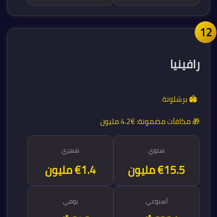
1
رافينيا
🏟️ برشلونة
🎁 مكافآت مضمونة:
€4.2 مليون
سنوي
شهري
€16.7 مليون
€1.4 مليون
أسبوعي
يومي