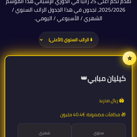
نقدم لكم أعلى 25 راتباً في الدوري الإسباني هذا الموسم
2025/2026، تجدون في هذا الجدول الراتب السنوي /
الشهري / الأسبوعي / اليومي.
👑
كيليان مبابي
🏟️ ريال مدريد
🎁 مكافآت مضمونة:
€40.4 مليون
سنوي
شهري