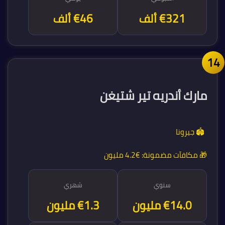
€321 ألف
€46 ألف
1
مارك أندريه تير شتيغن
🏟️ جيرونا
🎁 مكافآت مضمونة:
€4.2 مليون
سنوي
شهري
€15.6 مليون
€1.3 مليون