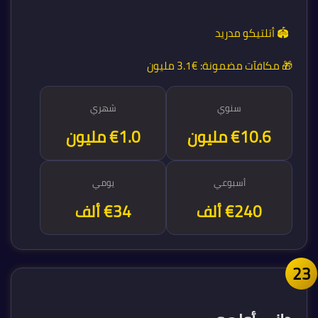
🏟️ أتلتيكو مدريد
🎁 مكافآت مضمونة:
€3.1 مليون
سنوي
شهري
€12.5 مليون
€1.0 مليون
أسبوعي
يومي
€240 ألف
€34 ألف
2