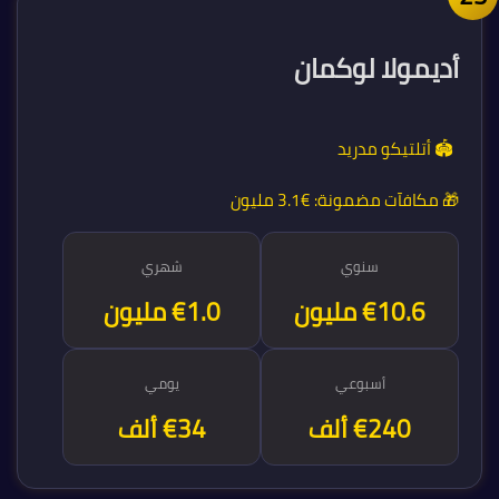
أديمولا لوكمان
🏟️ أتلتيكو مدريد
🎁 مكافآت مضمونة:
€3.1 مليون
سنوي
شهري
€12.5 مليون
€1.0 مليون
أسبوعي
يومي
€240 ألف
€34 ألف