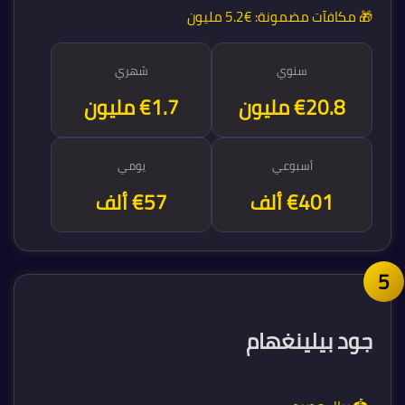
🎁 مكافآت مضمونة:
€5.2 مليون
سنوي
شهري
€20.8 مليون
€1.7 مليون
أسبوعي
يومي
€401 ألف
€57 ألف
جود بيلينغهام