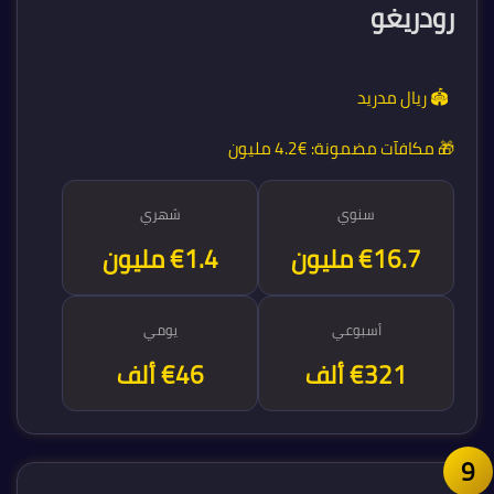
رودريغو
🏟️ ريال مدريد
🎁 مكافآت مضمونة:
€4.2 مليون
سنوي
شهري
€16.7 مليون
€1.4 مليون
أسبوعي
يومي
€321 ألف
€46 ألف