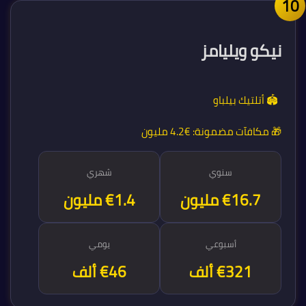
1
نيكو ويليامز
🏟️ أتلتيك بيلباو
🎁 مكافآت مضمونة:
€4.2 مليون
سنوي
شهري
€16.7 مليون
€1.4 مليون
أسبوعي
يومي
€321 ألف
€46 ألف