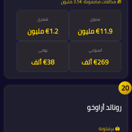
🎁 مكافآت مضمونة:
€3.5 مليون
سنوي
شهري
€14 مليون
€1.2 مليون
أسبوعي
يومي
€269 ألف
€38 ألف
2
رونالد أراوخو
🏟️ برشلونة