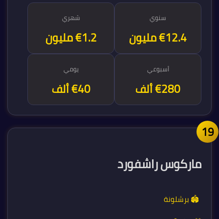
سنوي
شهري
€14.6 مليون
€1.2 مليون
أسبوعي
يومي
€280 ألف
€40 ألف
1
ماركوس راشفورد
🏟️ برشلونة