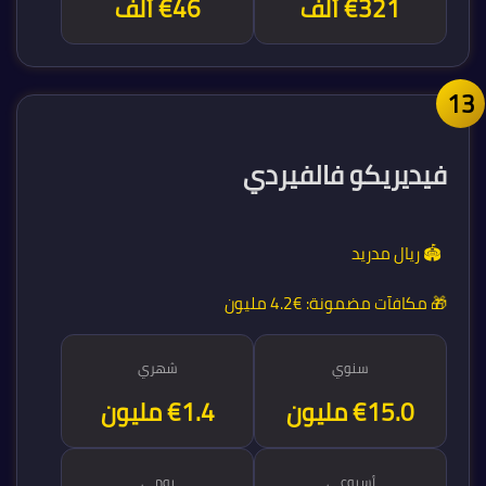
€321 ألف
€46 ألف
1
فيديريكو فالفيردي
🏟️ ريال مدريد
🎁 مكافآت مضمونة:
€4.2 مليون
سنوي
شهري
€16.7 مليون
€1.4 مليون
أسبوعي
يومي