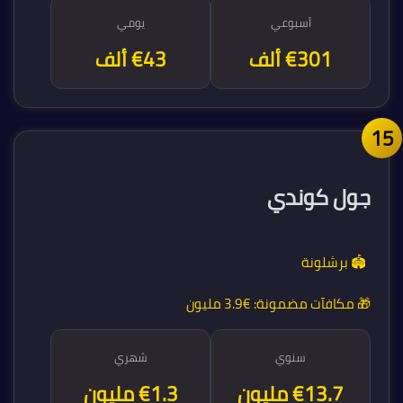
أسبوعي
يومي
€301 ألف
€43 ألف
1
جول كوندي
🏟️ برشلونة
🎁 مكافآت مضمونة:
€3.9 مليون
سنوي
شهري
€15.6 مليون
€1.3 مليون