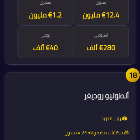
سنوي
شهري
€14.6 مليون
€1.2 مليون
أسبوعي
يومي
€280 ألف
€40 ألف
1
أنطونيو روديغر
🏟️ ريال مدريد
🎁 مكافآت مضمونة:
€4.2 مليون