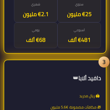
سنوي
شهري
€25 مليون
€2.1 مليون
أسبوعي
يومي
€481 ألف
€68 ألف
3
👑
دافيد ألابا
🏟️ ريال مدريد
🎁 مكافآت مضمونة:
€5.6 مليون