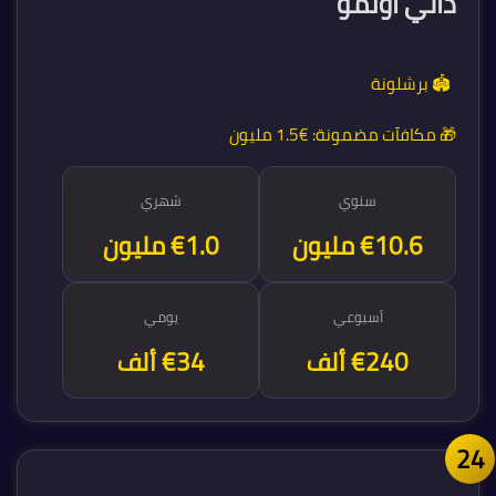
داني أولمو
🏟️ برشلونة
🎁 مكافآت مضمونة:
€1.5 مليون
سنوي
شهري
€12.5 مليون
€1.0 مليون
أسبوعي
يومي
€240 ألف
€34 ألف
2