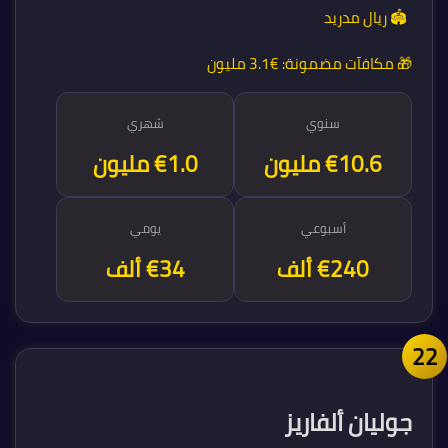
🏟️ ريال مدريد
🎁 مكافآت مضمونة:
€3.1 مليون
سنوي
شهري
€12.5 مليون
€1.0 مليون
أسبوعي
يومي
€240 ألف
€34 ألف
2
جوليان ألفاريز