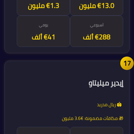
€15 مليون
€1.3 مليون
أسبوعي
يومي
€288 ألف
€41 ألف
1
إيدير ميليتاو
🏟️ ريال مدريد
🎁 مكافآت مضمونة:
€3.6 مليون