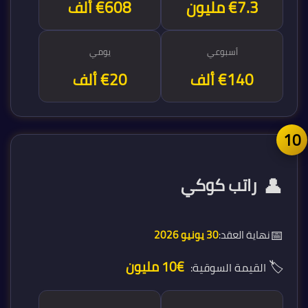
€7.3 مليون
€608 ألف
أسبوعي
يومي
€140 ألف
€20 ألف
1
👤
راتب كوكي
📅
نهاية العقد:
30 يونيو 2026
🏷️
€10 مليون
القيمة السوقية: