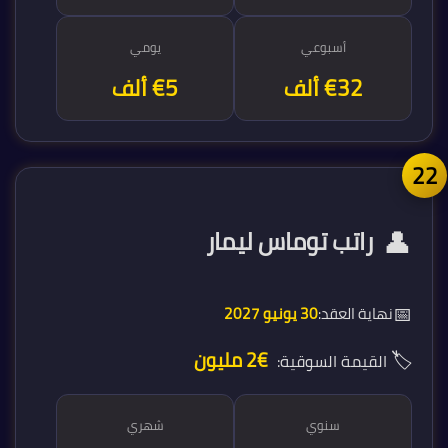
أسبوعي
يومي
€32 ألف
€5 ألف
2
👤
راتب توماس ليمار
📅
نهاية العقد:
30 يونيو 2027
🏷️
€2 مليون
القيمة السوقية:
سنوي
شهري