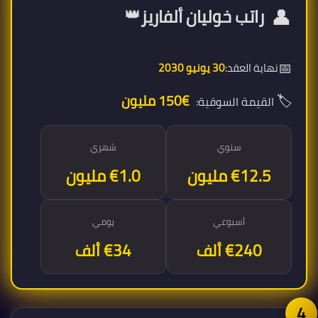
👤
👑
راتب خوليان ألفاريز
📅
نهاية العقد:
30 يونيو 2030
🏷️
€150 مليون
القيمة السوقية:
سنوي
شهري
€12.5 مليون
€1.0 مليون
أسبوعي
يومي
€240 ألف
€34 ألف