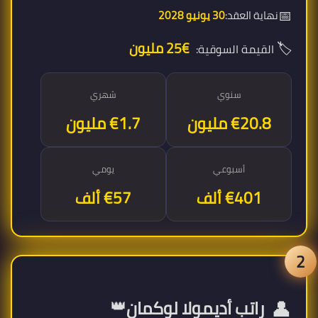
📅
نهاية العقد:
30 يونيو 2028
🏷️
€25 مليون
القيمة السوقية:
سنوي
شهري
€20.8 مليون
€1.7 مليون
أسبوعي
يومي
€401 ألف
€57 ألف
2
👤
👑
راتب أديمولا لوكمان