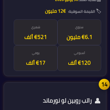
🏷️
€12 مليون
القيمة السوقية:
سنوي
شهري
€6.3 مليون
€521 ألف
أسبوعي
يومي
€120 ألف
€17 ألف
1
👤
راتب روبين لو نورماند