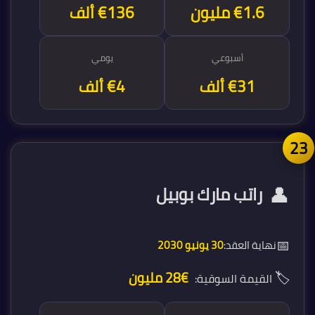
€1.6 مليون
€136 ألف
أسبوعي
يومي
€31 ألف
€4 ألف
2
👤
راتب مارك بوبيل
📅
نهاية العقد:
30 يونيو 2030
🏷️
€28 مليون
القيمة السوقية: