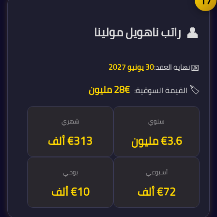
1
👤
راتب ناهويل مولينا
📅
نهاية العقد:
30 يونيو 2027
🏷️
€28 مليون
القيمة السوقية:
سنوي
شهري
€3.8 مليون
€313 ألف
أسبوعي
يومي
€72 ألف
€10 ألف