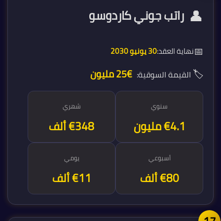
👤
راتب جوني كاردوسو
📅
نهاية العقد:
30 يونيو 2030
🏷️
€25 مليون
القيمة السوقية:
سنوي
شهري
€4.2 مليون
€348 ألف
أسبوعي
يومي
€80 ألف
€11 ألف