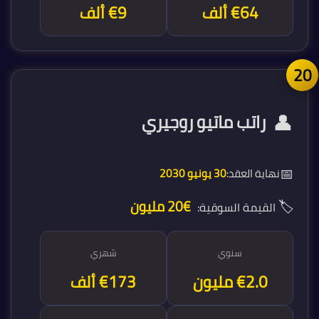
€64 ألف
€9 ألف
2
👤
راتب ماتيو روجيري
📅
نهاية العقد:
30 يونيو 2030
🏷️
€20 مليون
القيمة السوقية:
سنوي
شهري
€2.1 مليون
€173 ألف