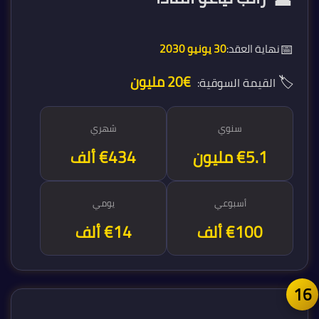
📅
نهاية العقد:
30 يونيو 2030
🏷️
€20 مليون
القيمة السوقية:
سنوي
شهري
€5.2 مليون
€434 ألف
أسبوعي
يومي
€100 ألف
€14 ألف
1