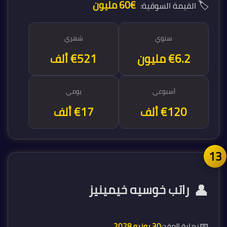
🏷️
€60 مليون
القيمة السوقية:
سنوي
شهري
€6.3 مليون
€521 ألف
أسبوعي
يومي
€120 ألف
€17 ألف
1
👤
راتب خوسيه خيمينيز
📅
نهاية العقد:
30 يونيو 2028