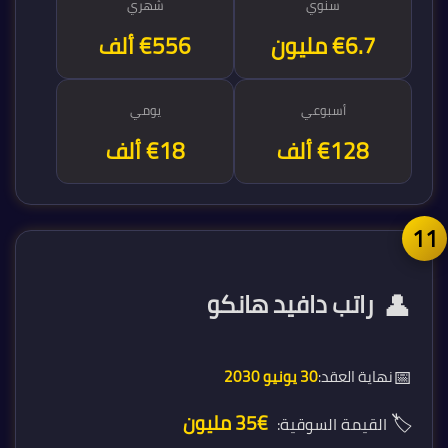
سنوي
شهري
€6.7 مليون
€556 ألف
أسبوعي
يومي
€128 ألف
€18 ألف
1
👤
راتب دافيد هانكو
📅
نهاية العقد:
30 يونيو 2030
🏷️
€35 مليون
القيمة السوقية: