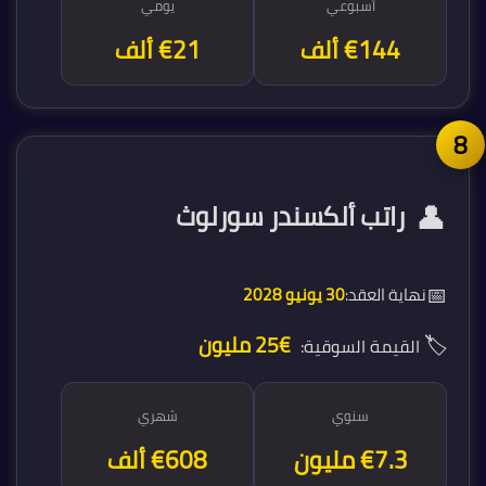
أسبوعي
يومي
€144 ألف
€21 ألف
👤
راتب ألكسندر سورلوث
📅
نهاية العقد:
30 يونيو 2028
🏷️
€25 مليون
القيمة السوقية:
سنوي
شهري
€7.3 مليون
€608 ألف