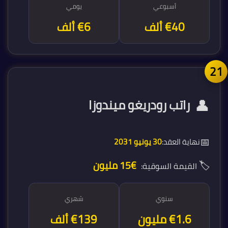
أسبوعي
يومي
€40 ألف
€6 ألف
2
👤
راتب رودريغو ميندوزا
📅
نهاية العقد:
30 يونيو 2031
🏷️
€15 مليون
القيمة السوقية:
سنوي
شهري
€1.7 مليون
€139 ألف