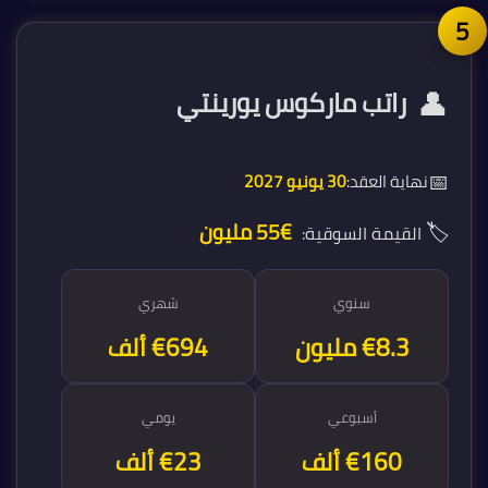
👤
راتب ماركوس يورينتي
📅
نهاية العقد:
30 يونيو 2027
🏷️
€55 مليون
القيمة السوقية:
سنوي
شهري
€8.3 مليون
€694 ألف
أسبوعي
يومي
€160 ألف
€23 ألف