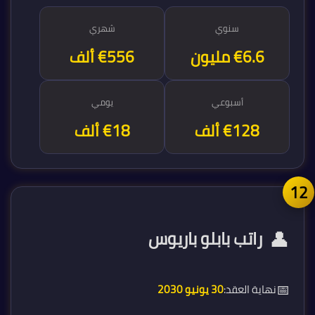
سنوي
شهري
€6.7 مليون
€556 ألف
أسبوعي
يومي
€128 ألف
€18 ألف
1
👤
راتب بابلو باريوس
📅
نهاية العقد:
30 يونيو 2030