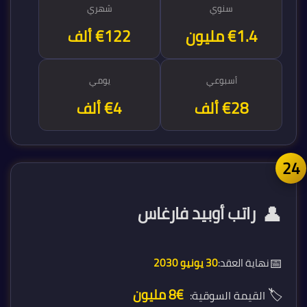
سنوي
شهري
€1.5 مليون
€122 ألف
أسبوعي
يومي
€28 ألف
€4 ألف
2
👤
راتب أوبيد فارغاس
📅
نهاية العقد:
30 يونيو 2030
🏷️
€8 مليون
القيمة السوقية: