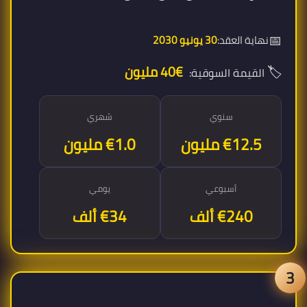
📅
نهاية العقد:
30 يونيو 2030
🏷️
€40 مليون
القيمة السوقية:
سنوي
شهري
€12.5 مليون
€1.0 مليون
أسبوعي
يومي
€240 ألف
€34 ألف
3