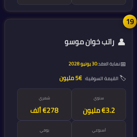
1
👤
راتب خوان موسو
📅
نهاية العقد:
30 يونيو 2028
🏷️
€5 مليون
القيمة السوقية:
سنوي
شهري
€3.3 مليون
€278 ألف
أسبوعي
يومي