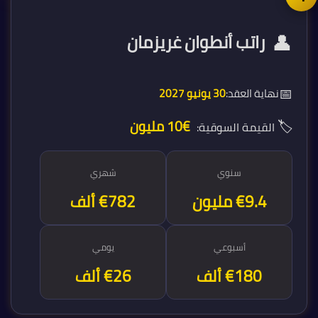
👤
راتب أنطوان غريزمان
📅
نهاية العقد:
30 يونيو 2027
🏷️
€10 مليون
القيمة السوقية:
سنوي
شهري
€9.4 مليون
€782 ألف
أسبوعي
يومي
€180 ألف
€26 ألف