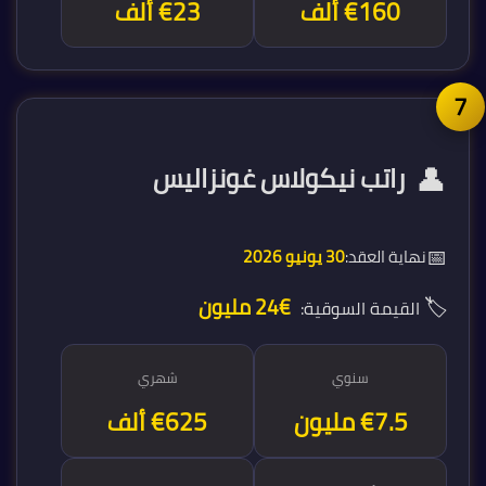
€160 ألف
€23 ألف
👤
راتب نيكولاس غونزاليس
📅
نهاية العقد:
30 يونيو 2026
🏷️
€24 مليون
القيمة السوقية:
سنوي
شهري
€7.5 مليون
€625 ألف