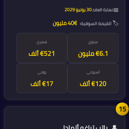
📅
نهاية العقد:
30 يونيو 2029
🏷️
€40 مليون
القيمة السوقية:
سنوي
شهري
€6.3 مليون
€521 ألف
أسبوعي
يومي
€120 ألف
€17 ألف
1
👤
راتب تياغو ألمادا