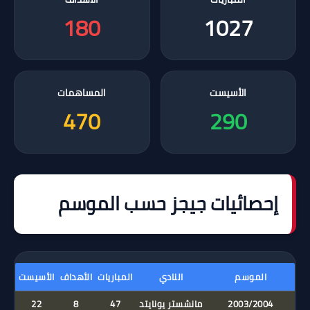
180
1027
الأسيست
المساهمات
470
290
إحصائيات جيجز حسب الموسم
الموسم
النادي
المباريات
الأهداف
الأسيست
2003/2004
مانشستر يونايتد
47
8
22