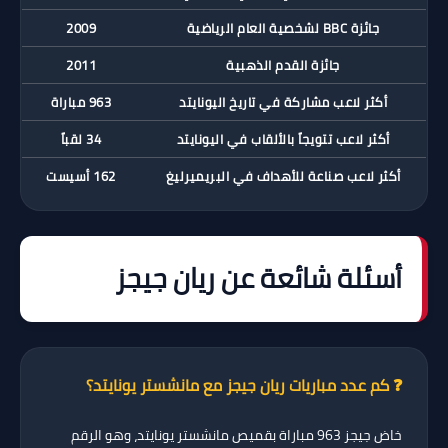
جائزة BBC لشخصية العام الرياضية
2009
جائزة القدم الذهبية
2011
أكثر لاعب مشاركة في تاريخ اليونايتد
963 مباراة
أكثر لاعب تتويجاً بالألقاب في اليونايتد
34 لقباً
أكثر لاعب صناعة للأهداف في البريميرليغ
162 أسيست
أسئلة شائعة عن ريان جيجز
❓ كم عدد مباريات ريان جيجز مع مانشستر يونايتد؟
خاض جيجز
963 مباراة
بقميص مانشستر يونايتد، وهو الرقم