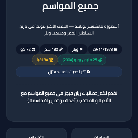
جميع المواسم
أسطورة مانشستر يونايتد — اللاعب الأكثر تتويجاً في تاريخ
الشياطين الحمر ومنتخب ويلز
📅 29/11/1973
🏴󠁧󠁢󠁷󠁬󠁳󠁿 ويلز
📏 180 سم
⚖️ 72 كغ
💰 25 مليون يورو (2004)
🏆 34 لقباً
🔄 آخر تحديث: لاعب معتزل
نقدم لكم إحصائيات ريان جيجز في جميع المواسم مع
الأندية و المنتخب ( أهداف و تمريرات حاسمة )
المباريات
الأهداف