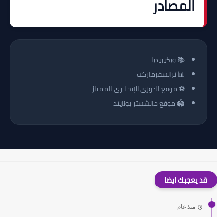
المصادر
📚 ويكيبيديا
📊 ترانسفرماركت
⚽ موقع الدوري الإنجليزي الممتاز
🏟️ موقع مانشستر يونايتد
قد يعجبك ايضا
منذ عام