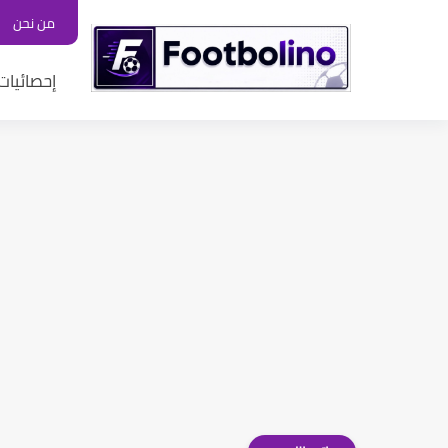
من نحن
إحصائيات 