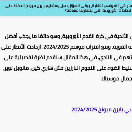
مار في المواهب الشابة، يبقى السؤال: هل يستطيع بايرن ميونخ الحفاظ على
لنجاحات الأوروبية التي ينتظرها عشاقه؟
ق الأندية في كرة القدم الأوروبية، وهو دائمًا ما يجذب أفضل
اللاعبين حول العالم بفضل تاريخه الكبير وميزانيته القوية. ومع اقتراب موسم 2024/2025، ازدادت الأنظار على
ائهم في النادي. في هذا المقال سنقدم نظرة تفصيلية على
ليط الضوء على النجوم البارزين مثل هاري كين، مانويل نوير،
مال موسيالا.
يرن ميونخ 2024/2025