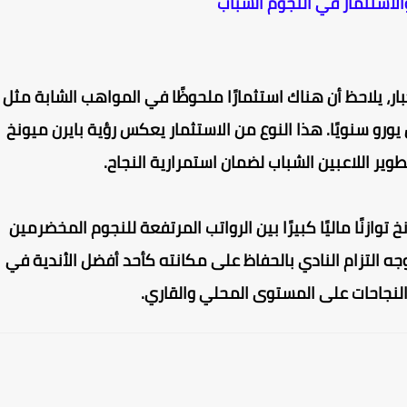
والاستثمار في النجوم الشباب
ر، يلاحظ أن هناك استثمارًا ملحوظًا في المواهب الشابة مثل
لا، الذي يتقاضى راتبًا قدره 5 مليون يورو سنويًا. هذا النوع من الاستثمار يعكس رؤية بايرن ميونخ
ير اللاعبين الشباب لضمان استمرارية النجاح.
2، يُظهر بايرن ميونخ توازنًا ماليًا كبيرًا بين الرواتب المرتفعة للنجوم المخضرمين
ه التزام النادي بالحفاظ على مكانته كأحد أفضل الأندية في
النجاحات على المستوى المحلي والقاري.