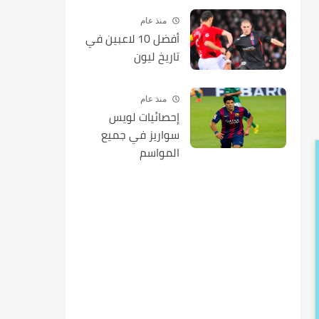
منذ عام
أفضل 10 لاعبين في
تاريخ ليون
منذ عام
إحصائيات لويس
سواريز في جميع
المواسم