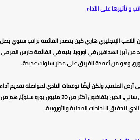
تب و تأثيرها على الأداء
ن اللاعب الإنجليزي هاري كين يتصدر القائمة براتب سنوي يصل
احد من أبرز الهدافين في أوروبا. يليه في القائمة حارس المرمى
رض الملعب، ولكن أيضًا توقعات النادي لمواصلة تقديم أداء
متميز. الأسماء الكبيرة مثل توماس مولر وليروي ساني، الذين يتقاضون أكثر من 20 مليون يورو سنويًا، هم من
نادي لتحقيق النجاحات المحلية والأوروبية.