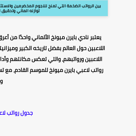
بين الرواتب الضخمة التي تمنح للنجوم المخضرمين والاستث
توازنه المالي وتحقيق ا
يعتبر نادي بايرن ميونخ الألماني واحدًا من أعر
اللاعبين ورواتبهم، والتي تعكس مكانتهم وأد
رواتب لاعبي بايرن ميونخ للموسم القادم، مع تس
وج
جدول رواتب لاعبي با