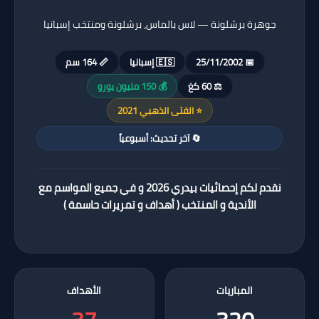
جوهرة برشلونة — لاس بالماس، برشلونة ومنتخب إسبانيا
📅 25/11/2002
🇪🇸 إسبانيا
📏 164 سم
⚖️ 60 كغ
💰 150 مليون يورو
⭐ الفتى الذهبي 2021
🔄 آخر تحديث: أسبوعياً
نقدم لكم إحصائيات بيدري 2026 و في جميع المواسم مع
الأندية و المنتخب ( أهداف و تمريرات حاسمة )
المباريات
الأهداف