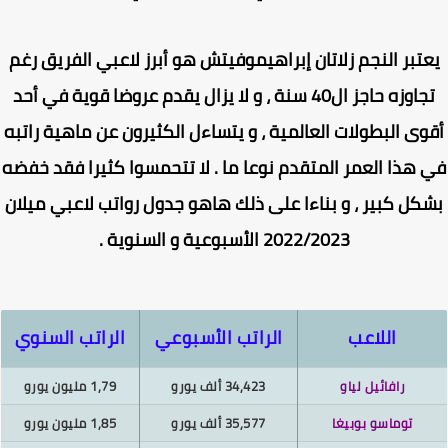
تبر النجم زلاتان إبراهيموفيتش هو أبرز لاعبي الفريق رغم
تجاوزه حاجز ال40 سنة ، و لا يزال يقدم عروضا قوية في أحد
وى البطولات العالمية ، و يتساءل الكثيرون عن ماهية راتبه
هذا العمر المتقدم نوعا ما . لا تتحمسوا كثيرا فقد خفضه
كل كبير ، و بناءا على ذلك هاهو جدول رواتب لاعبي ميلان
2022/2023 الأسبوعية و السنوية .
اللاعب
الراتب الأسبوعي
الراتب السنوي
رافائيل لياو
34,423 ألف يورو
1,79 مليون يورو
توماسو بوبيغا
35,577 ألف يورو
1,85 مليون يورو