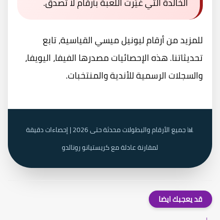
الخالدة التي غيّرت اللعبة بأرقام لا تُصدق.
للمزيد من أرقام ليونيل ميسي القياسية، تابع
تحديثاتنا. هذه الإحصائيات مصدرها الفيفا، اليويفا،
والسجلات الرسمية للأندية والمنتخبات.
📊 جميع الأرقام والبطولات محدثة حتى 2026 | إحصاءات دقيقة
لمقارنة عادلة مع كريستيانو رونالدو
قد يعجبك ايضا