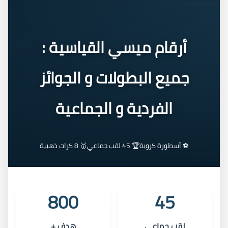
أرقام ميسي القياسية :
جميع البطولات و الجوائز
الفردية و الجماعية
⚽ أسطورة كروية
🏆 45 لقب جماعي
🥇 8 كرات ذهبية
800
45
لقب جماعي
هدف +