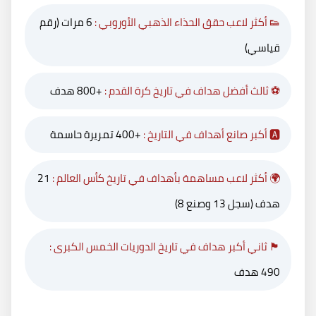
👟 أكثر لاعب حقق الحذاء الذهبي الأوروبي :
6 مرات (رقم
قياسي)
⚽ ثالث أفضل هداف في تاريخ كرة القدم :
+800 هدف
🅰️ أكبر صانع أهداف في التاريخ :
+400 تمريرة حاسمة
🌍 أكثر لاعب مساهمة بأهداف في تاريخ كأس العالم :
21
هدف (سجل 13 وصنع 8)
🏴󠁧󠁢󠁥󠁮󠁧󠁿 ثاني أكبر هداف في تاريخ الدوريات الخمس الكبرى :
490 هدف