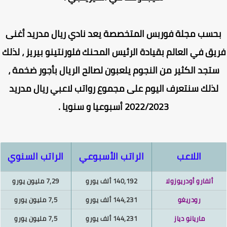
حسب مجلة فوربس المتخصصة يعد نادي ريال مدريد أغنى
يق في العالم بقيادة الرئيس المحنك فلورنتينو بيريز ، لذلك
تجد الكثير من النجوم يلعبون لصالح الريال بأجور ضخمة ،
ذلك سنتعرف اليوم على مجموع رواتب لاعبي ريال مدريد
2022/2023 أسبوعيا و سنويا .
اللاعب
الراتب الأسبوعي
الراتب السنوي
ألفارو أودريوزولا
140,192 ألف يورو
7,29 مليون يورو
رودريغو
144,231 ألف يورو
7,5 مليون يورو
ماريانو دياز
144,231 ألف يورو
7,5 مليون يورو