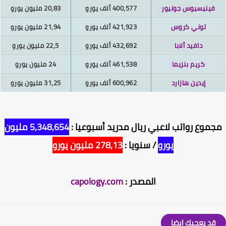
فينيسيوس جونيور
400,577 ألف يورو
20,83 مليون يورو
توني كروس
421,923 ألف يورو
21,94 مليون يورو
دافيد ألابا
432,692 ألف يورو
22,5 مليون يورو
كريم بنزيما
461,538 ألف يورو
24 مليون يورو
إيدين هازارد
600,962 ألف يورو
31,25 مليون يورو
موع رواتب لاعبي ريال مدريد أسبوعيا :
5,348,654 مليون
يورو
/ سنويا :
278,13 مليون يورو
المصدر :
capology.com
قد يعجبك ايضا