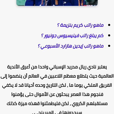
ماهو راتب كريم بنزيمة ؟
كم يبلغ راتب فينيسيوس جونيور ؟
ماهو راتب إيدين هازارد الأسبوعي ؟
يعتبر نادي ريال مدريد الإسباني واحدا من أعرق الأندية
المية حيث يتطلع معظم اللاعبين في العالم أن ينضموا إلى
فريق الملكي يوما ما ، لكن التاريخ وحده أحيانا قد لا يكفي
فنجوم هذا العصر يبحثون عن الأموال حتى يؤمنوا
مستقبلهم الكروي ، لكن فليطمئنوا قهذه ميزة كذلك
سيجدونها في الميرينجي .