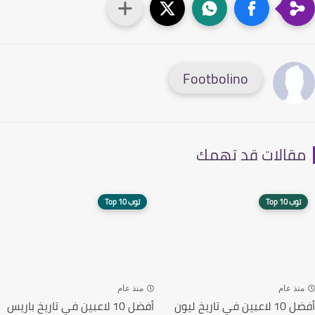
Footbolino
قالات قد تهمك
توب 10 Top
توب 10 Top
نذ عام
منذ عام
ن في تاريخ ليون
أفضل 10 لاعبين في تاريخ باريس