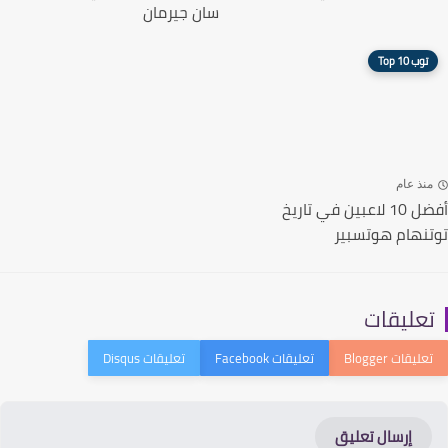
سان جيرمان
توب 10 Top
نذ عام
أفضل 10 لاعبين في تاريخ
نهام هوتسبير
عليقات
إرسال تعليق