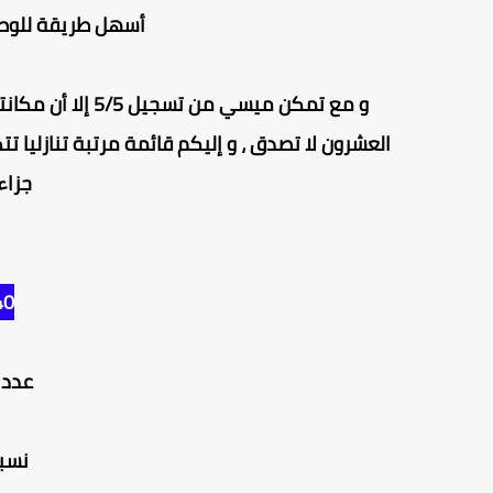
أسهل طريقة للوصول
و مع تمكن ميسي م
جزاء
40 - إيدين ه
عدد ض
نسبة ا