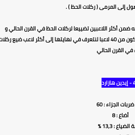
 إلى المرمى ( ركلات الحظ ) .
ن تسجيل 5/5 إلا أن مكانته ضمن أكثر اللاعبين تضييعا لركلات الحظ في القرن الحالي و
العشرون لا تصدق ، و إليكم قائمة مرتبة تنازليا تتكون من 40 لاعبا لنتعرف في نهايتها إلى أكثر لاعب ضيع ركلا
 في القرن الحالي
ازارد
ربات الجزاء : 60
أضاع : 8
لضياع : 13,3 %