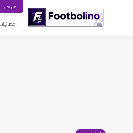
من نحن
إحصائيات 