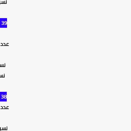
نسبة 
39 - كايرو إيموبيلي
عدد ض
نسبة
نسبة
38 - فابيو كوالياريلا
عدد ض
نسبة ا