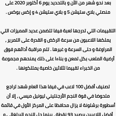
بعد نحو شهر من الآن و بالتحديد يوم 6 أكتوبر 2020 على
منصتي بلاي ستيشن 5 و بلاي ستيشن 4 و إكس بوكس .
قييمات التي تدرجها لعبة فيفا تتضمن عديد المميزات التي
يملكها اللاعبون من سرعة الركض و القدرة على التمرير ،
لمراوغة و حتى السرعة و غيرها . تتم مراقبة أدائهم فوق
ضية الملعب بكل تمعن و بناءا على ذلك يمنحهم مجموعة
من الخبراء تقييما لثلاثين خاصية يمتلكونها .
تصنيف أفضل 100 لاعب في فيفا هذا العام شهد تراجع
ملحوضا في قوة النجم الأرجنتيني ليونيل ميسي ، إلا أن
طورة برشلونة لا يزال محافظا على المركز الأول في قائمة
أفضل اللاعبين برصيد 93 نقطة ، بينما حل النجم البرتغالي و