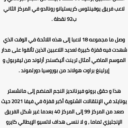
اعب فريق يوفينتوس كريستيانو رونالدو في المركز الثاني
ب92 نقطة .
وصل ما مجموعه 18 لاعبا إلى هذه اللائحة في الوقت الذي
دت فيه قفزة كبيرة لعديد اللاعبين الذين تألقوا على مدار
موسم الماضي أمثال ترينت أليكسندر أرلوند من ليفربول و
إيرلينغ براوت هولاند من بوروسيا دورتموند .
هذا و حقق برونو فيرنانديز النجم المنضم إلى مانشستر
يونايتد في الإنتقالات الشتوية أكبر قفزة في فيفا 2021 حيث
صعد من المركز 99 إلى المركز 40 بعدما غير شكل الفريق
الإنجليزي تماما ، و لا ننسى هداف لاتسيو الإيطالي كايرو