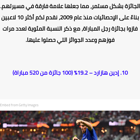
ائزة بشكل مستمر، مما جعلها علامة فارقة في مسيرتهم.
بناءً على الإحصائيات منذ عام 2009، نقدم لكم أكثر 10 لاعبين
زوا بجائزة رجل المباراة، مع ذكر النسبة المئوية لعدد مرات
فوزهم وعدد الجوائز التي حصلوا عليها.
10. إدين هازارد – 19.2% (100 جائزة من 520 مباراة)
Embed from Getty Images