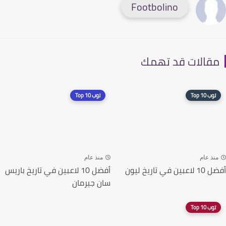
Footbolino
قالات قد تهمك
توب 10 Top
توب 10 Top
نذ عام
منذ عام
ن في تاريخ ليون
أفضل 10 لاعبين في تاريخ باريس
سان جيرمان
توب 10 Top