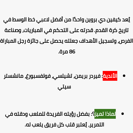
ُعد كيفين دي بروين واحدًا من أفضل لاعبي خط الوسط في
اريخ كرة القدم. قدرته على التحكم في المباريات، وصناعة
رص، وتسجيل الأهداف جعلته يحصل على جائزة رجل المباراة
86 مرة.
الأندية
: فيردر بريمن، تشيلسي، فولفسبورغ، مانشستر
سيتي
لماذا تميز
؟: بفضل رؤيته الفريدة للملعب ودقته في
التمرير، يُعتبر قلب كل فريق يلعب له.