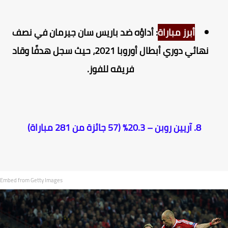
أبرز مباراة
: أداؤه ضد باريس سان جيرمان في نصف
نهائي دوري أبطال أوروبا 2021، حيث سجل هدفًا وقاد
فريقه للفوز.
8. آريين روبن – 20.3% (57 جائزة من 281 مباراة)
Embed from Getty Images