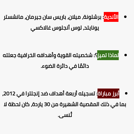
الأندية
: برشلونة، ميلان، باريس سان جيرمان، مانشستر
يونايتد، لوس أنجلوس غالاكسي
لماذا تميز
؟: شخصيته القوية وأهدافه الخرافية جعلته
دائمًا في دائرة الضوء.
أبرز مباراة
: تسجيله أربعة أهداف ضد إنجلترا في 2012،
بما في ذلك المقصية الشهيرة من 30 ياردة، كان لحظة لا
تُنسى.