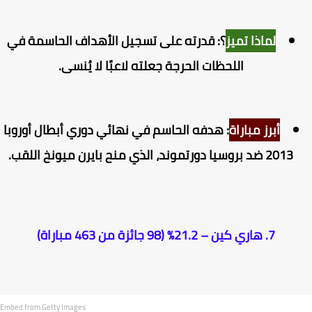
لماذا تميز
؟: قدرته على تسجيل الأهداف الحاسمة في
اللحظات الحرجة جعلته لاعبًا لا يُنسى.
أبرز مباراة
: هدفه الحاسم في نهائي دوري أبطال أوروبا
2013 ضد بروسيا دورتموند، الذي منح بايرن ميونخ اللقب.
7. هاري كين – 21.2% (98 جائزة من 463 مباراة)
Embed from Getty Images