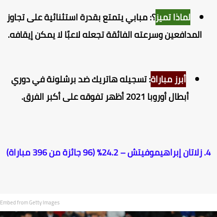
لماذا تميز
؟: مبابي يتمتع بقدرة استثنائية على تجاوز
المدافعين وسرعته الفائقة تجعله لاعبًا لا يمكن إيقافه.
أبرز مباراة
: تسجيله هاتريك ضد برشلونة في دوري
أبطال أوروبا 2021 أظهر تفوقه على أكبر الفرق.
2% (96 جائزة من 396 مباراة)
Embed from Getty Images