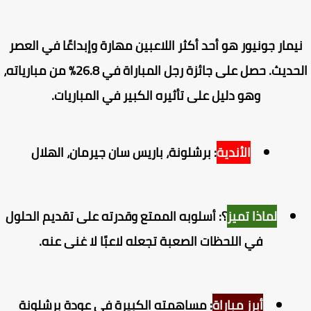
يمار جونيور هو أحد أكثر اللاعبين مهارة وإبداعًا في العصر
الحديث. حصل على جائزة رجل المباراة في 26.8% من مبارياته،
وهو دليل على تأثيره الكبير في المباريات.
الأندية
: برشلونة، باريس سان جيرمان، الهلال
لماذا تميز
؟: أسلوبه الممتع وقدرته على تقديم الحلول
في اللحظات الصعبة تجعله لاعبًا لا غنى عنه.
أبرز مباراة
: مساهمته الكبيرة في عودة برشلونة