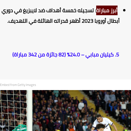
أبرز مباراة
: تسجيله خمسة أهداف ضد لايبزيغ في دوري
أبطال أوروبا 2023 أظهر قدراته الهائلة في التهديف.
5. كيليان مبابي – 24.0% (82 جائزة من 342 مباراة)
Embed from Getty Images