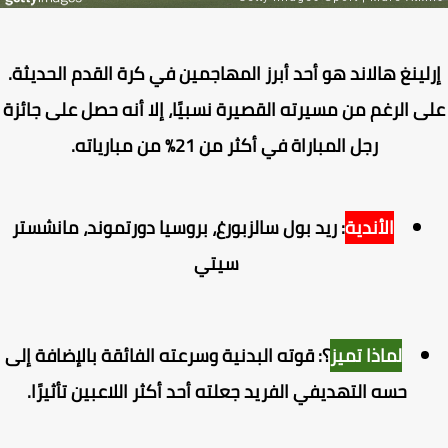
لينغ هالاند هو أحد أبرز المهاجمين في كرة القدم الحديثة.
ى الرغم من مسيرته القصيرة نسبيًا، إلا أنه حصل على جائزة
رجل المباراة في أكثر من 21% من مبارياته.
الأندية
: ريد بول سالزبورغ، بروسيا دورتموند، مانشستر
سيتي
لماذا تميز
؟: قوته البدنية وسرعته الفائقة بالإضافة إلى
حسه التهديفي الفريد جعلته أحد أكثر اللاعبين تأثيرًا.