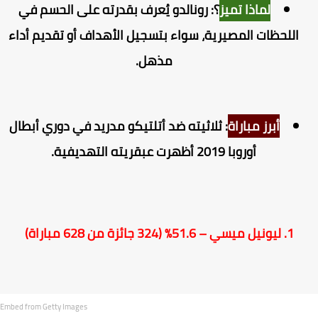
لماذا تميز
؟: رونالدو يُعرف بقدرته على الحسم في
اللحظات المصيرية، سواء بتسجيل الأهداف أو تقديم أداء
مذهل.
أبرز مباراة
: ثلاثيته ضد أتلتيكو مدريد في دوري أبطال
أوروبا 2019 أظهرت عبقريته التهديفية.
1. ليونيل ميسي – 51.6% (324 جائزة من 628 مباراة)
Embed from Getty Images