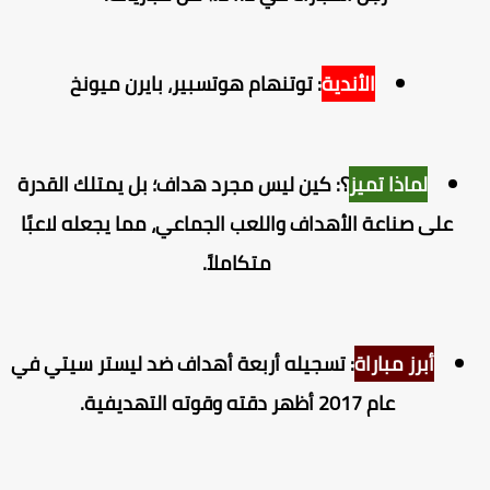
الأندية
: توتنهام هوتسبير، بايرن ميونخ
لماذا تميز
؟: كين ليس مجرد هداف؛ بل يمتلك القدرة
على صناعة الأهداف واللعب الجماعي، مما يجعله لاعبًا
متكاملاً.
أبرز مباراة
: تسجيله أربعة أهداف ضد ليستر سيتي في
عام 2017 أظهر دقته وقوته التهديفية.