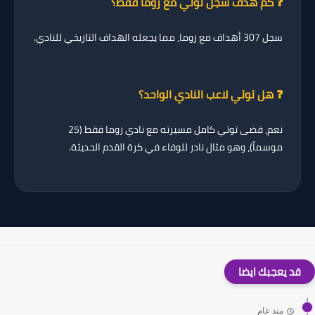
❓ كم هدف سجل توتي مع روما فقط؟
سجل
307 أهداف
مع روما، مما يجعله الهداف التاريخي للنادي.
❓ هل توتي لاعب النادي الواحد؟
نعم، قضى توتي كامل مسيرته مع
نادي روما
فقط (25
موسماً)، وهو مثال نادر للوفاء في كرة القدم الحديثة.
قد يعجبك ايضا
منذ عام