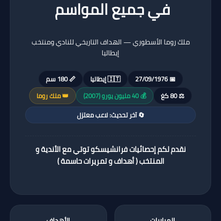
في جميع المواسم
ملك روما الأسطوري — الهداف التاريخي للنادي ومنتخب
إيطاليا
📅 27/09/1976
🇮🇹 إيطاليا
📏 180 سم
⚖️ 80 كغ
💰 40 مليون يورو (2007)
👑 ملك روما
🔄 آخر تحديث: لاعب معتزل
نقدم لكم إحصائيات فرانشيسكو توتي مع الأندية و
المنتخب ( أهداف و تمريرات حاسمة )
المباريات
الأهداف