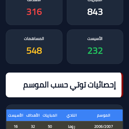
316
843
الأسيست
المساهمات
548
232
إحصائيات توتي حسب الموسم
الموسم
النادي
المباريات
الأهداف
الأسيست
2006/2007
روما
50
32
16