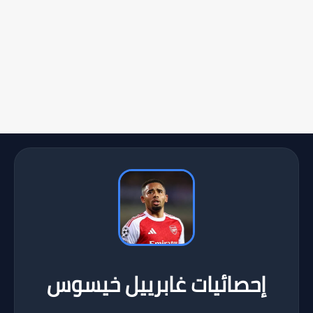
إحصائيات غابرييل خيسوس