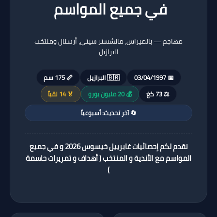
في جميع المواسم
مهاجم — بالميراس، مانشستر سيتي، أرسنال ومنتخب
البرازيل
📅 03/04/1997
🇧🇷 البرازيل
📏 175 سم
⚖️ 73 كغ
💰 20 مليون يورو
🏅 14 لقباً
🔄 آخر تحديث: أسبوعياً
نقدم لكم إحصائيات غابرييل خيسوس 2026 و في جميع
المواسم مع الأندية و المنتخب ( أهداف و تمريرات حاسمة
)