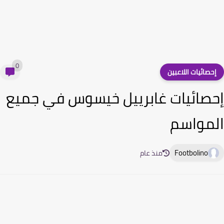
0
حصائيات اللاعبين
صائيات غابرييل خيسوس في جميع
مواسم
Footbolino
منذ عام