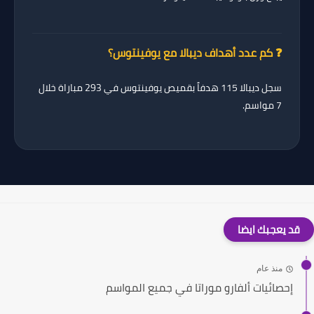
❓ كم عدد أهداف ديبالا مع يوفينتوس؟
سجل ديبالا
115 هدفاً
بقميص يوفينتوس في 293 مباراة خلال
7 مواسم.
قد يعجبك ايضا
منذ عام
إحصائيات ألفارو موراتا في جميع المواسم