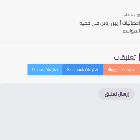
نذ عام
ائيات ٱريين روبن في جميع
واسم
عليقات
إرسال تعليق