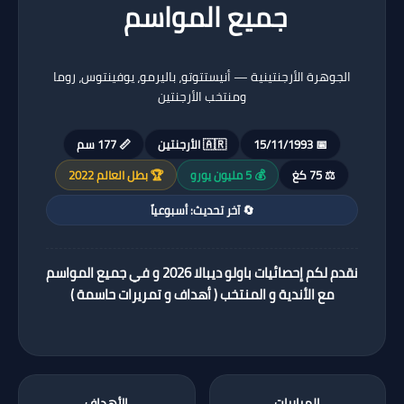
جميع المواسم
الجوهرة الأرجنتينية — أنيستتوتو، باليرمو، يوفينتوس، روما
ومنتخب الأرجنتين
📅 15/11/1993
🇦🇷 الأرجنتين
📏 177 سم
⚖️ 75 كغ
💰 5 مليون يورو
🏆 بطل العالم 2022
🔄 آخر تحديث: أسبوعياً
نقدم لكم إحصائيات باولو ديبالا 2026 و في جميع المواسم
مع الأندية و المنتخب ( أهداف و تمريرات حاسمة )
المباريات
الأهداف