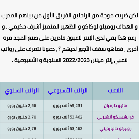
ن ضربت موجة من الراحلين الفريق الأول من بينهم المدرب
الهداف روميلو لوكاكو و الظهير المتميز أشرف حكيمي ، و
م هذا بقي لدى الإنتر لاعبون قادرين على صنع المجد مرة
رى ، فماهو سقف الأجور لديهم ؟ ، دعونا نتعرف على رواتب
لاعبي إنتر ميلان 2022/2023 السنوية و الأسبوعية .
اللاعب
الراتب الأسبوعي
الراتب السنوي
ماتيو دارميان
49,231 ألف يورو
2,56 مليون يورو
رانشيسكو أتشيربي
53,462 ألف يورو
2,78 مليون يورو
روبيرتو جاليارديني
53,462 ألف يورو
2,78 مليون يورو