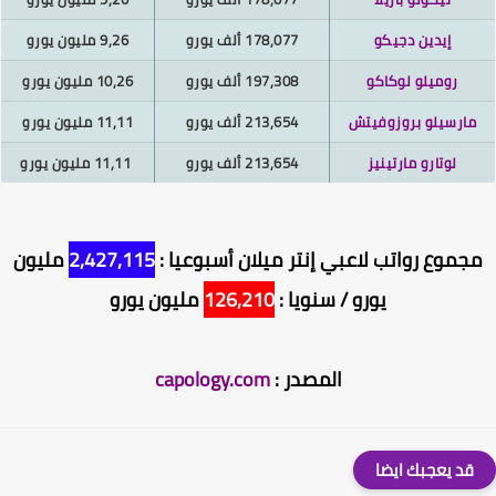
إيدين دجيكو
178,077 ألف يورو
9,26 مليون يورو
روميلو لوكاكو
197,308 ألف يورو
10,26 مليون يورو
ارسيلو بروزوفيتش
213,654 ألف يورو
11,11 مليون يورو
لوتارو مارتينيز
213,654 ألف يورو
11,11 مليون يورو
جموع رواتب لاعبي إنتر ميلان أسبوعيا :
2,427,115
مليون
يورو / سنويا :
126,210
مليون يورو
المصدر :
capology.com
قد يعجبك ايضا