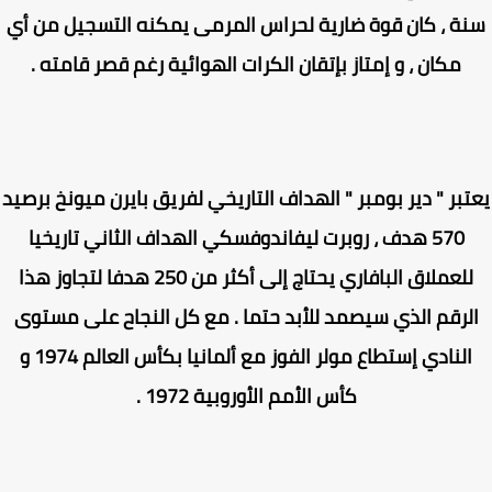
ة ، كان قوة ضارية لحراس المرمى يمكنه التسجيل من أي
مكان ، و إمتاز بإتقان الكرات الهوائية رغم قصر قامته .
بر " دير بومبر " الهداف التاريخي لفريق بايرن ميونخ برصيد
570 هدف ، روبرت ليفاندوفسكي الهداف الثاني تاريخيا
للعملاق البافاري يحتاج إلى أكثر من 250 هدفا لتجاوز هذا
لرقم الذي سيصمد للأبد حتما . مع كل النجاح على مستوى
النادي إستطاع مولر الفوز مع ألمانيا بكأس العالم 1974 و
كأس الأمم الأوروبية 1972 .