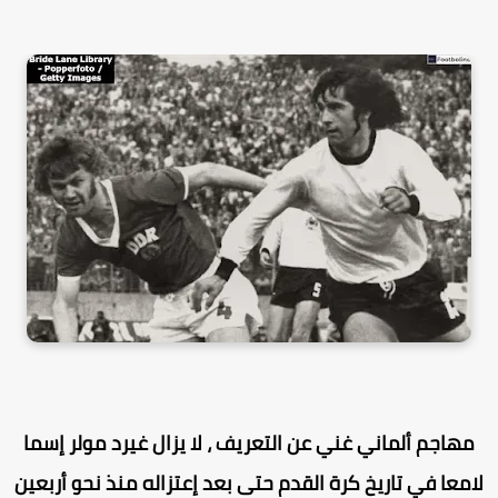
مهاجم ألماني غني عن التعريف ، لا يزال غيرد مولر إسما
امعا في تاريخ كرة القدم حتى بعد إعتزاله منذ نحو أربعين