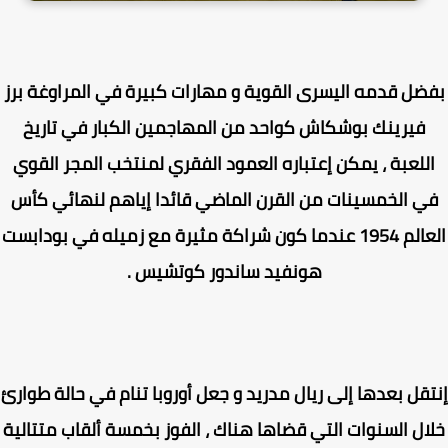
ضل قدمه اليسرى القوية و مهارات كبيرة في المراوغة برز
فيرينك بوشكاش كواحد من المهاجمين الكبار في تاريخ
للعبة ، يمكن إعتباره العمود الفقري لمنتخب المجر القوي
ي الخمسينات من القرن الماضي قائدا إياهم لنهائي كأس
العالم 1954 عندما كون شراكة مثيرة مع زميله في بودابست
هونفيد ساندور كوتشيس .
قل بعدها إلى ريال مدريد و جعل أوروبا تنام في حالة طوارئ
ال السنوات التي قضاها هناك ، الفوز بخمسة ألقاب متتالية