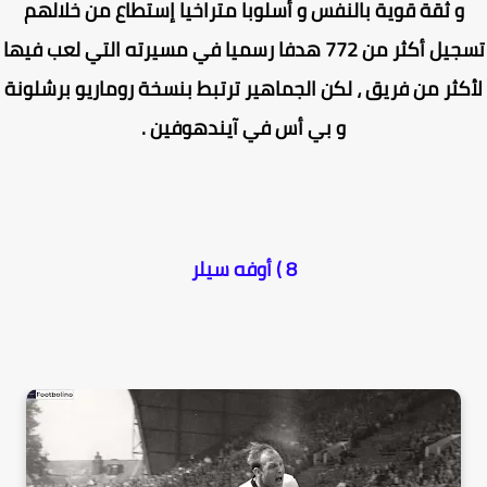
و ثقة قوية بالنفس و أسلوبا متراخيا إستطاع من خلالهم
تسجيل أكثر من 772 هدفا رسميا في مسيرته التي لعب فيها
كثر من فريق ، لكن الجماهير ترتبط بنسخة روماريو برشلونة
و بي أس في آيندهوفين .
8 ) أوفه سيلر