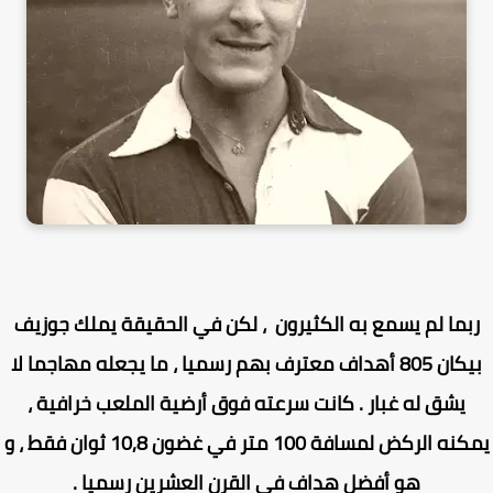
بما لم يسمع به الكثيرون ، لكن في الحقيقة
يملك جوزيف
بيكان 805 أهداف معترف بهم رسميا ، ما يجعله مهاجما لا
يشق له غبار . كانت سرعته فوق أرضية الملعب خرافية ،
يمكنه الركض لمسافة 100 متر في غضون 10,8 ثوان فقط ، و
هو أفضل هداف في القرن العشرين رسميا .