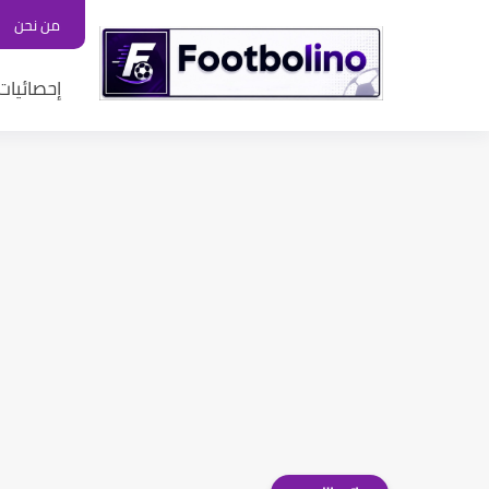
من نحن
إحصائيات 