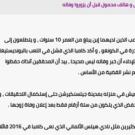
ق و هاتف محمول قبل أن يزوروا وفاته
و تواصل العدالة في ألمانيا التحقيق مع زوجة اللاعب الذين لديهما إبن يبلغ من العمر 10 سنوات ، و يتطلعون إلى
ة في الكونغو ، و أكد
كامبا
الذي فشل في اللعب ب
البونديسليغا
ه ذهب إلى سفارة ألمانيا في بلاده عام 2018 للإدلاء أن خبر وفاته ليس صحيحا ، بيد أن المحققين آنذاك حفظوا
تم نشر القضية من الأساس
.
ش في منزله بمدينة جيلسنكيرشن حتى إستكمال التحقيقات ، و
خفض الذي يتكون من ستة أرقام فقط بعد إعلان وفاة زوجها
.
كثيرين مثل
نادي هيلس الألماني
الذي نعى
كامبا
في 2016 قائل