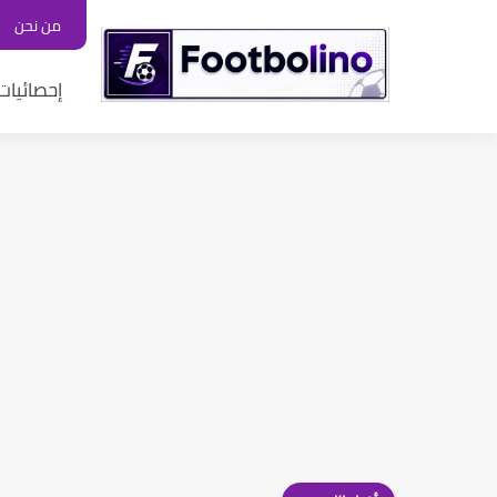
من نحن
إحصائيات 