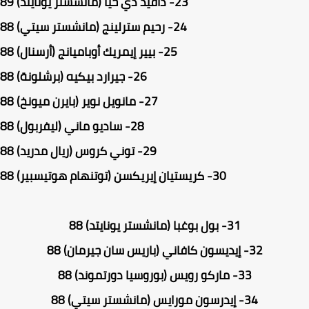
23-
دافيد دي خيا (مانشستر يونايتد) 89
24-
رحيم سترلينج (مانشستر سيتي) 88
25-
بيير إيمريك أوباميانج (أرسنال) 88
26-
جيرارد بيكيه (برشلونة) 88
27-
مانويل نوير (بايرن ميونخ) 88
28-
ساديو ماني (ليفربول) 88
29-
توني كروس (ريال مدريد) 88
30-
كريستيان إيريكسن (توتنهام هوتيسبير) 88
31-
بول بوغبا (مانشستر يونايتد) 88
32-
إيديسون كافاني (باريس سان جيرمان) 88
33-
ماركو رويس (بوروسيا دورتموند) 88
34-
إيدرسون مورايس (مانشستر سيتي) 88