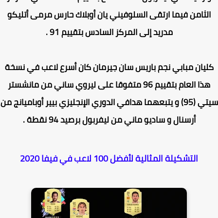
لثامن فيما ارتقى السلوفيني
يان أوبلاك
حارس مرمى
أتليكو
مدريد
إلى المركز السادس بتقييم 91 .
يان مبابي
نجم
باريس سان جيرمان
كان أسرع لاعب في نسخة
ذا العام بتقييم 96 متفوقا على
ليروي ساني
من
مانشستر
تي
(95) و يتبعهما هدافي
الدوري الإنجليزي بيير أوباميانج
من
أرسنال
و
ساديو ماني
من
ليفربول
برصيد 94 نقطة .
التشكيلة المثالية لأفضل 100 لاعب في فيفا 2020