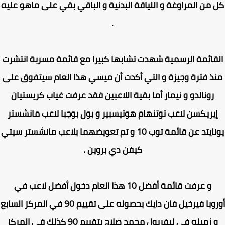
من المراوغة و اللياقة البدنية و الباقي بقي على ماهو عليه
.
قائمة الرسمية شهدت تشابها كبيرا مع قائمة مسربة انتشرت
ذ فترة وجيزة و التي أكدت أن
ميسي
هذا العام سيتفوق على
رونالدو
و
نيمار
أما بقية اللاعبين فقد عرفت غياب
كريستيان
يريكسن
لاعب
توتنهام هوتيسبير
و
بول بوجبا
لاعب
مانشستر
ايتد
عن قائمة توب 10 و تم تعويضهما بلاعب
مانشستر سيتي
كيفن دي بروين .
و عرفت قائمة أفضل 10 هذا العام دخول
أفضل لاعب في
وبا
فيرخيل فان دايك
بحصوله على تقييم 90 في المركز السابع
 زميله في
ليفربول محمد صلاح
بتقييم 90 كذلك في المركز